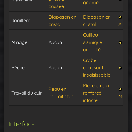
gnome
cassée
Diapason en
Diapason en
Joaillerie
cristal
cristal
Armét
Caillou
Minage
Aucun
sismique
Tec
amplifié
Crabe
Pêche
Aucun
coassant
Pinc
insaisissable
Pièce en cuir
Peau en
Travail du cuir
renforcé
parfait état
Mang
intacte
Interface