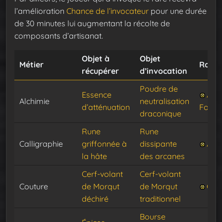
l’amélioration
Chance de l’invocateur
pour une durée
de 30 minutes lui augmentant la récolte de
composants d’artisanat.
Objet à
Objet
Métier
Rare
récupérer
d’invocation
Poudre de
Essence
Agn
Alchimie
neutralisation
d’atténuation
Foule
draconique
Rune
Rune
Calligraphie
griffonnée à
dissipante
Arca
la hâte
des arcanes
Cerf-volant
Cerf-volant
Couture
de Morqut
de Morqut
Gar
déchiré
traditionnel
Bourse