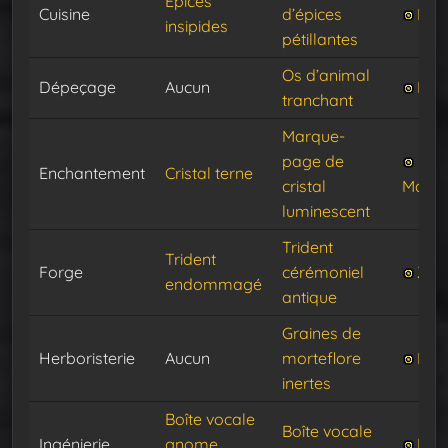
Épices
Cuisine
d’épices
Lutt
insipides
pétillantes
Os d’animal
Dépeçage
Aucun
Fau
tranchant
Marque-
page de
Enchantement
Cristal terne
cristal
Mana
luminescent
Trident
Trident
Forge
cérémoniel
Zarv
endommagé
antique
Graines de
Herboristerie
Aucun
morteflore
Kan
inertes
Boîte vocale
Boîte vocale
Ingénierie
gnome
Fim