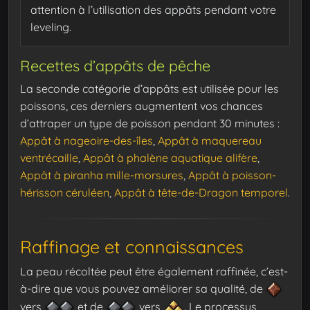
attention à l’utilisation des appâts pendant votre
leveling.
Recettes d’appâts de pêche
La seconde catégorie d’appâts est utilisée pour les
poissons, ces derniers augmentent vos chances
d’attraper un type de poisson pendant 30 minutes :
Appât à nageoire-des-îles
,
Appât à maquereau
ventrécaille
,
Appât à phalène aquatique alifère
,
Appât à piranha mille-morsures
,
Appât à poisson-
hérisson céruléen
,
Appât à tête-de-Dragon temporel
.
Raffinage et connaissances
La peau récoltée peut être également raffinée, c’est-
à-dire que vous pouvez améliorer sa qualité, de
vers
et de
vers
. Le processus