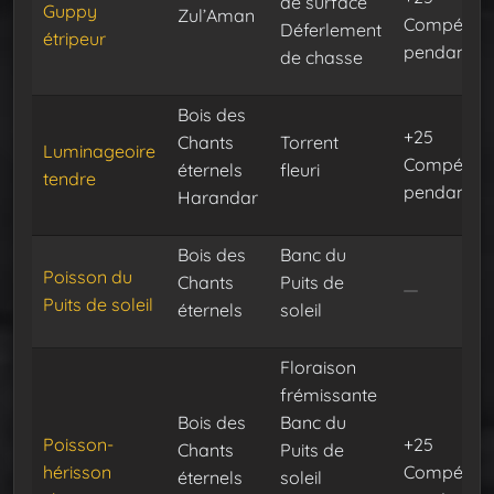
de surface
Guppy
Zul’Aman
Compéten
Déferlement
étripeur
pendant 30
de chasse
Bois des
+25
Chants
Torrent
Luminageoire
Compéten
éternels
fleuri
tendre
pendant 30
Harandar
Bois des
Banc du
Poisson du
Chants
Puits de
Puits de soleil
éternels
soleil
Floraison
frémissante
Bois des
Banc du
Poisson-
+25
Chants
Puits de
hérisson
Compéten
éternels
soleil