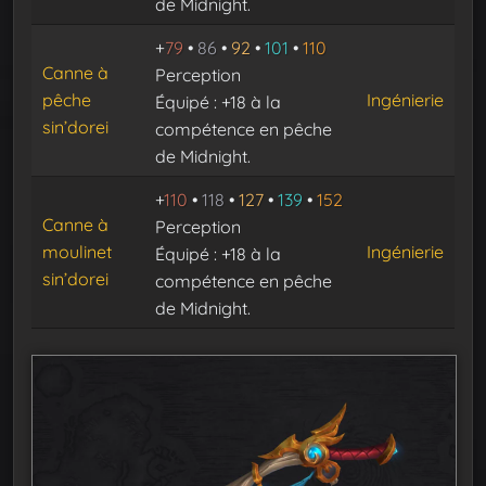
de Midnight.
+
79
•
86
•
92
•
101
•
110
Canne à
Perception
pêche
Ingénierie
Équipé : +18 à la
sin’dorei
compétence en pêche
de Midnight.
+
110
•
118
•
127
•
139
•
152
Canne à
Perception
moulinet
Ingénierie
Équipé : +18 à la
sin’dorei
compétence en pêche
de Midnight.