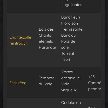
flagellantes
Banc fleuri
Floraison
Bois des
frémissante
Chants
Banc du
Chantécaille
éternels
Puits de
réintroduit
Harandar
soleil
Torrent
fleuri
Vortex
+25
Tempête
océanique
Étinsirène
Compéten
du Vide
Vide
pendant 30
visqueux
Ondulation
+25