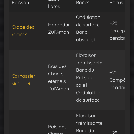
Poisson
Bancs
Bonus
libres
Ondulation
+25
Harandar
de surface
Crabe des
Perception
Zul’Aman
Banc
racines
pendant 30
obscurci
Floraison
frémissante
Bois des
Banc du
+25
Chants
Carnassier
Puits de
Compéten
éternels
sin’dorei
soleil
pendant 30
Zul’Aman
Ondulation
de surface
Floraison
frémissante
Bois des
Banc du
+25
Chants