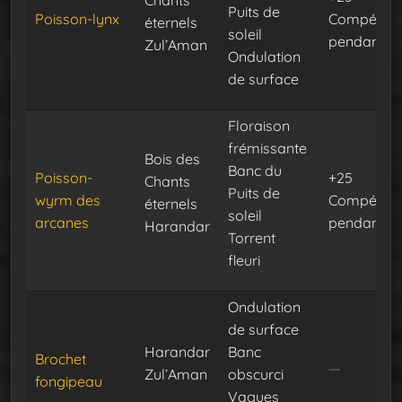
Puits de
Poisson-lynx
Compéten
éternels
soleil
pendant 30
Zul’Aman
Ondulation
de surface
Floraison
frémissante
Bois des
Banc du
Poisson-
+25
Chants
Puits de
wyrm des
Compéten
éternels
soleil
arcanes
pendant 30
Harandar
Torrent
fleuri
Ondulation
de surface
Harandar
Banc
Brochet
Zul’Aman
obscurci
fongipeau
Vagues