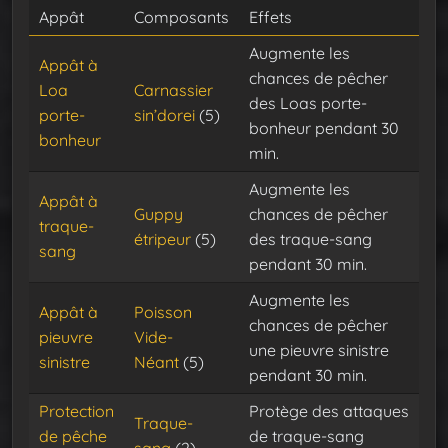
Appât
Composants
Effets
Augmente les
Appât à
chances de pêcher
Loa
Carnassier
des Loas porte-
porte-
sin’dorei
(5)
bonheur pendant 30
bonheur
min.
Augmente les
Appât à
Guppy
chances de pêcher
traque-
étripeur
(5)
des traque-sang
sang
pendant 30 min.
Augmente les
Appât à
Poisson
chances de pêcher
pieuvre
Vide-
une pieuvre sinistre
sinistre
Néant
(5)
pendant 30 min.
Protection
Protège des attaques
Traque-
de pêche
de traque-sang
sang
(2)