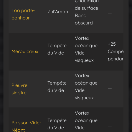
Ondulation
de surface
Loa porte-
Zul’Aman
Banc
bonheur
obscurci
Vortex
+25
Tempête
océanique
Mérou creux
Compéten
du Vide
Vide
pendant 30
visqueux
Vortex
Tempête
océanique
Pieuvre
du Vide
Vide
sinistre
visqueux
Vortex
Tempête
océanique
Poisson Vide-
du Vide
Vide
Néant