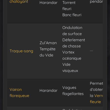
chatoyant
pendant 30
Harandar
Torrent
fleuri
Banc fleuri
Ondulation
de surface
Déferlement
Zul’Aman
de chasse
Tempête
Traque-sang
Vortex
du Vide
océanique
Vide
visqueux
Permet
Vagues
Vairon
d’obtenir d
Harandar
flagellantes
florequeue
la
Verroter
fleurie