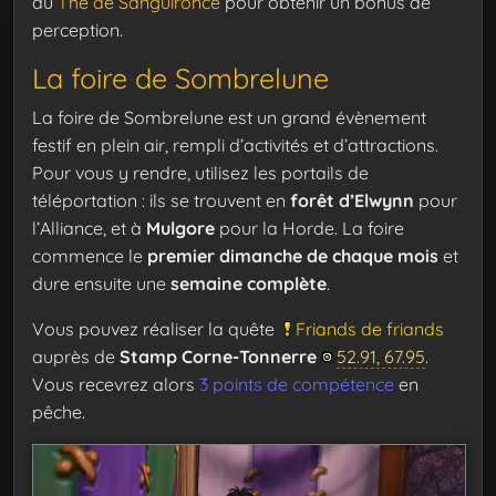
du
Thé de Sanguironce
pour obtenir un bonus de
perception.
La foire de Sombrelune
La foire de Sombrelune est un grand évènement
festif en plein air, rempli d’activités et d’attractions.
Pour vous y rendre, utilisez les portails de
téléportation : ils se trouvent en
forêt d’Elwynn
pour
l’Alliance, et à
Mulgore
pour la Horde. La foire
commence le
premier dimanche de chaque mois
et
dure ensuite une
semaine complète
.
Vous pouvez réaliser la quête
Friands de friands
auprès de
Stamp Corne-Tonnerre
52.91, 67.95
.
Vous recevrez alors
3 points de compétence
en
pêche.