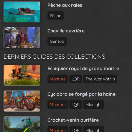
Pêche aux raies
Pêche
Cheville ouvrière
Général
DERNIERS GUIDES DES COLLECTIONS
Échiquier royal de grand maître
Monture
LQR
The War Within
Cyclobraise forgé par la haine
Monture
LQR
Midnight
Crochet-venin aurifère
Monture
LQR
Midnight