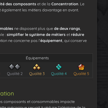
ité des composants
et de la
Concentration
. Le
et également les métiers davantage en avant.
mables
ne disposent plus que
de deux rangs
,
le :
simplifier le système de métiers
et
réduire
tion ne concerne pas l’
équipement
, qui conserve
Équipements
1
Qualité 2
Qualité 3
Qualité 4
Qualité 5
ration
r les composants et consommables impacte
, cette mécanique servait à réduire l’aléatoire de la