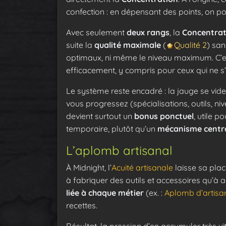
confection : en dépensant des points, on p
Avec seulement
deux rangs
, la
Concentrat
suite la
qualité maximale
(
Qualité 2
) san
optimaux, ni même le niveau maximum. C’es
efficacement, y compris pour ceux qui ne s’
Le système reste encadré : la jauge se vide
vous progressez (spécialisations, outils, n
devient surtout un
bonus ponctuel
, utile 
temporaire, plutôt qu’un
mécanisme centr
L’aplomb artisanal
À Midnight, l’
Acuité artisanale
laisse sa place
à fabriquer des outils et accessoires qu’à 
liée à chaque métier
(ex. :
Aplomb d’artisa
recettes.
Résultat, la pression d’en accumuler très vi