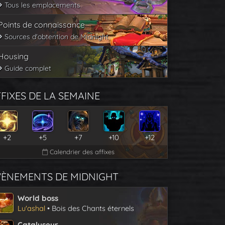
Tous les emplacements
Points de connaissance
Sources d'obtention de Midnight
Housing
Guide complet
FIXES DE LA SEMAINE
+2
+5
+7
+10
+12
Calendrier des affixes
VÈNEMENTS DE MIDNIGHT
World boss
Lu'ashal
• Bois des Chants éternels
Catalyseur