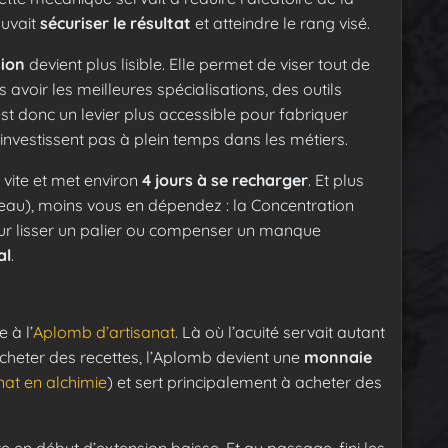
ouvait
sécuriser le résultat
et atteindre le rang visé.
ion
devient plus lisible. Elle permet de viser tout de
s avoir les meilleures spécialisations, des outils
t donc un levier plus accessible pour fabriquer
investissent pas à plein temps dans les métiers.
 vite et met environ
4 jours à se recharger
. Et plus
iveau), moins vous en dépendez : la Concentration
pour lisser un palier ou compenser un manque
al
.
 à l’
Aplomb d’artisanat
. Là où l’acuité servait autant
acheter des recettes, l’Aplomb devient une
monnaie
nat en alchimie
) et sert principalement à acheter des
te en début d’extension baisse. Et au passage, fini les