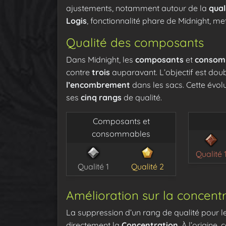
ajustements, notamment autour de la
qual
Logis
, fonctionnalité phare de Midnight, m
Qualité des composants
Dans Midnight, les
composants
et
consom
contre
trois
auparavant. L’objectif est doub
l’encombrement
dans les sacs. Cette évolu
ses
cinq rangs
de qualité.
Composants et
consommables
Qualité 
Qualité 1
Qualité 2
Amélioration sur la concent
La suppression d’un rang de qualité pou
directement la
Concentration
. À l’origine