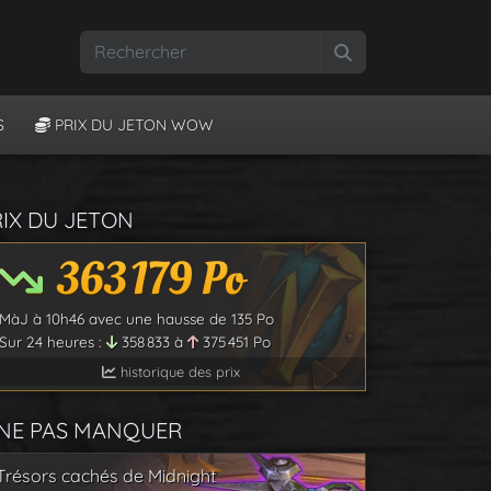
Rechercher
S
PRIX DU JETON WOW
RIX DU JETON
363 179
Po
MàJ à
10h46
avec une hausse de
135
Po
Sur 24 heures :
358 833
à
375 451
Po
historique des prix
 NE PAS MANQUER
Trésors cachés de Midnight