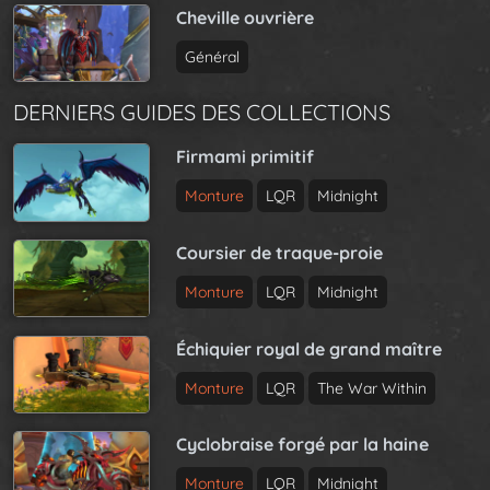
Cheville ouvrière
Général
DERNIERS GUIDES DES COLLECTIONS
Firmami primitif
Monture
LQR
Midnight
Coursier de traque-proie
Monture
LQR
Midnight
Échiquier royal de grand maître
Monture
LQR
The War Within
Cyclobraise forgé par la haine
Monture
LQR
Midnight