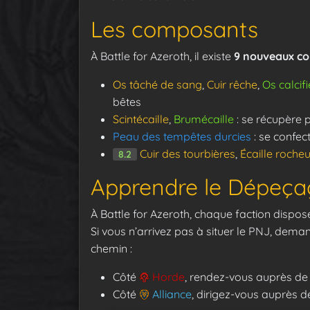
Les composants
À Battle for Azeroth, il existe
9 nouveaux c
Os tâché de sang
,
Cuir rêche
,
Os calcifi
bêtes
Scintécaille
,
Brumécaille
: se récupère p
Peau des tempêtes durcies
: se confec
Cuir des tourbières
,
Écaille roche
8.2
Apprendre le Dépeça
À Battle for Azeroth, chaque faction disp
Si vous n’arrivez pas à situer le PNJ, dema
chemin :
Côté
Horde
, rendez-vous auprès d
Côté
Alliance
, dirigez-vous auprès 