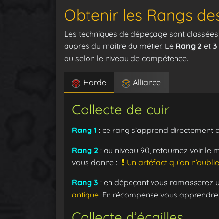
Obtenir les Rangs de
Les techniques de dépeçage sont classées se
auprès du maître du métier. Le
Rang 2
et
3
ou selon le niveau de compétence.
Horde
Alliance
Collecte de cuir
Rang 1
: ce rang s’apprend directement 
Rang 2
: au niveau 90, retournez voir le 
vous donne :
Un artéfact qu’on n’oubli
Rang 3
: en dépeçant vous ramasserez un
antique
. En récompense vous apprendrez
Collecte d’écailles