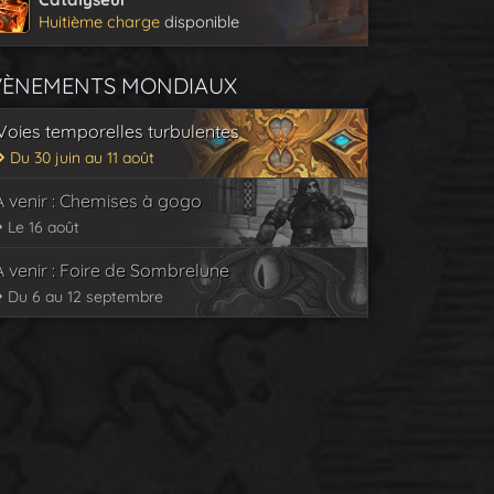
Huitième charge
disponible
VÈNEMENTS MONDIAUX
Voies temporelles turbulentes
Du 30 juin au 11 août
À venir : Chemises à gogo
Le 16 août
À venir : Foire de Sombrelune
Du 6 au 12 septembre