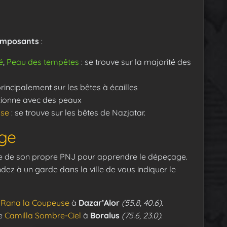
omposants
:
é
,
Peau des tempêtes
: se trouve sur la majorité des
rincipalement sur les bêtes à écailles
tionne avec des peaux
use
: se trouve sur les bêtes de Nazjatar.
ge
ose de son propre PNJ pour apprendre le dépeçage.
ndez à un garde dans la ville de vous indiquer le
e
Rana la Coupeuse
à
Dazar’Alor
(55.8, 40.6)
.
de
Camilla Sombre-Ciel
à
Boralus
(75.6, 23.0)
.