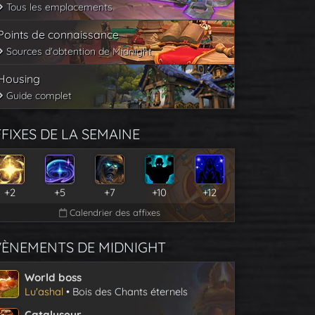
Tous les emplacements
Points de connaissance
Sources d'obtention de Midnight
Housing
Guide complet
FIXES DE LA SEMAINE
+2
+5
+7
+10
+12
Calendrier des affixes
VÈNEMENTS DE MIDNIGHT
World boss
Lu'ashal
• Bois des Chants éternels
Catalyseur