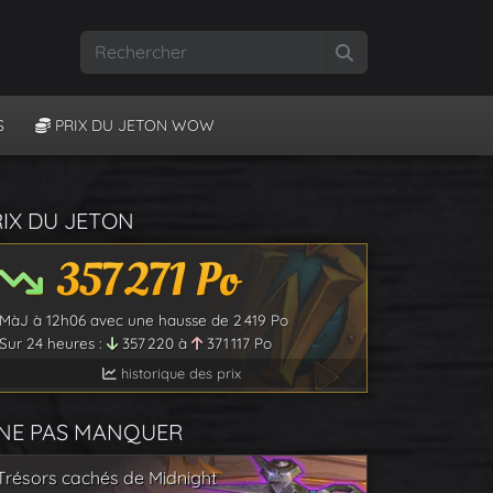
Rechercher
S
PRIX DU JETON WOW
RIX DU JETON
357 271
Po
MàJ à
12h06
avec une hausse de
2 419
Po
Sur 24 heures :
357 220
à
371 117
Po
historique des prix
 NE PAS MANQUER
Trésors cachés de Midnight