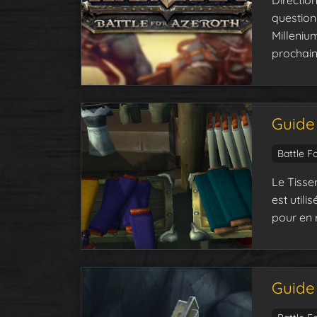
Directio
question
Milleniu
prochain
Guide 
Battle F
Le Tisse
est utili
pour en 
Guide 