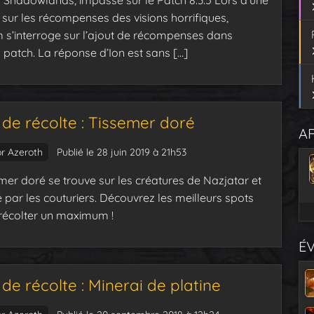
n Shadowlands, impasse sur le Patch 8.3.5 Lors d’une
 sur les récompenses des visions horrifiques,
m s’interroge sur l’ajout de récompenses dans
 patch. La réponse d’Ion est sans […]
de récolte : Tissemer doré
AF
or Azeroth
Publié le 28 juin 2019 à 21h53
mer doré se trouve sur les créatures de Nazjatar et
sé par les couturiers. Découvrez les meilleurs spots
récolter un maximum !
É
de récolte : Minerai de platine