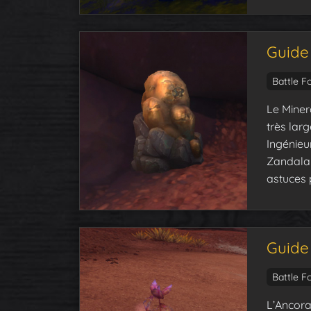
Guide 
Battle F
Le Miner
très larg
Ingénieur
Zandalar
astuces 
Guide
Battle F
L’Ancora