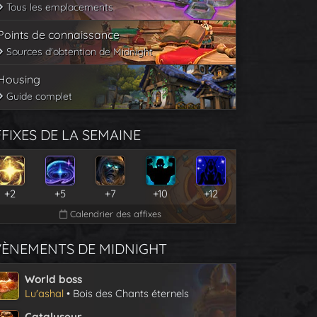
Tous les emplacements
Points de connaissance
Sources d'obtention de Midnight
Housing
Guide complet
FIXES DE LA SEMAINE
+2
+5
+7
+10
+12
Calendrier des affixes
VÈNEMENTS DE MIDNIGHT
World boss
Lu'ashal
• Bois des Chants éternels
Catalyseur