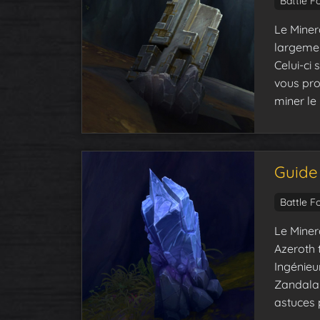
Battle F
Le Minera
largement
Celui-ci
vous pro
miner le 
Guide 
Battle F
Le Miner
Azeroth t
Ingénieur
Zandalar
astuces 