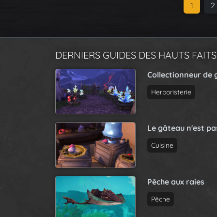
P
C
1
P
2
a
u
a
g
r
g
e
r
e
n
DERNIERS GUIDES DES HAUTS FAITS
e
a
n
Collectionneur de 
v
t
i
P
Herboristerie
g
a
a
g
t
e
Le gâteau n'est p
i
Cuisine
o
n
Pêche aux raies
Pêche