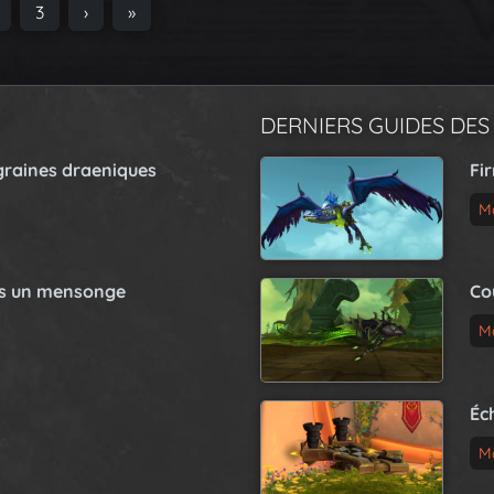
P
3
›
»
a
g
e
DERNIERS GUIDES DES
graines draeniques
Fi
M
as un mensonge
Co
M
Éc
M