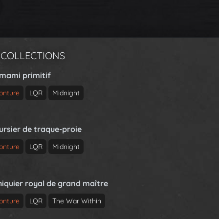
 COLLECTIONS
rmami primitif
onture
LQR
Midnight
ursier de traque-proie
onture
LQR
Midnight
hiquier royal de grand maître
onture
LQR
The War Within