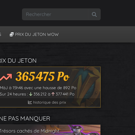
Rechercher
S
PRIX DU JETON WOW
RIX DU JETON
365 475
Po
MàJ à
15h46
avec une hausse de
892
Po
Sur 24 heures :
356 212
à
377 441
Po
historique des prix
 NE PAS MANQUER
Trésors cachés de Midnight