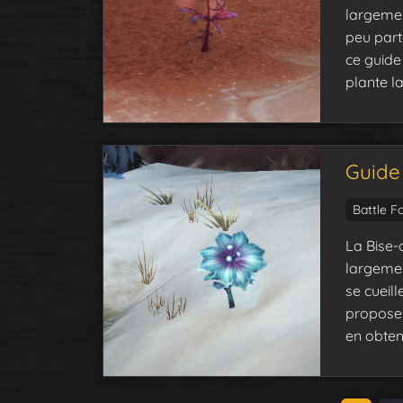
largement
peu part
ce guide 
plante la
Guide 
Battle F
La Bise-d
largement
se cueil
propose 
en obteni