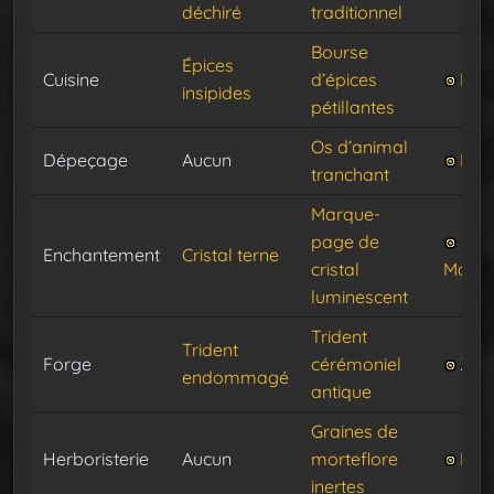
déchiré
traditionnel
Bourse
Épices
Cuisine
d’épices
Lutt
insipides
pétillantes
Os d’animal
Dépeçage
Aucun
Fau
tranchant
Marque-
page de
Enchantement
Cristal terne
cristal
Mana
luminescent
Trident
Trident
Forge
cérémoniel
Zarv
endommagé
antique
Graines de
Herboristerie
Aucun
morteflore
Kan
inertes