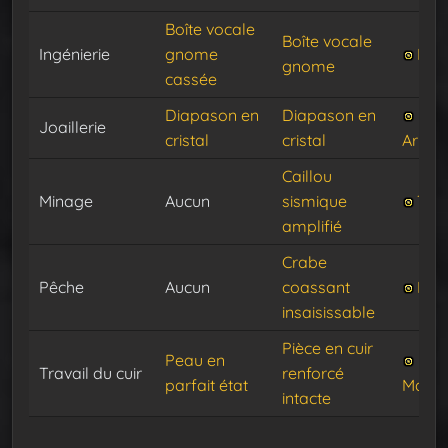
Boîte vocale
Boîte vocale
Ingénierie
gnome
Fim
gnome
cassée
Diapason en
Diapason en
Joaillerie
cristal
cristal
Armét
Caillou
Minage
Aucun
sismique
Tec
amplifié
Crabe
Pêche
Aucun
coassant
Pinc
insaisissable
Pièce en cuir
Peau en
Travail du cuir
renforcé
parfait état
Mang
intacte