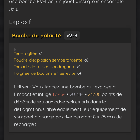
une bombe EV-Lan, un jouet ainsi qu’un ensemble
JcJ.
Explosif
Bombe de polarité
x2-3
Terre agitée
x1
Poudre d’explosion semperardente
x6
Torsade de ressort foudroyante
x1
Poignée de boulons en sérévite
x4
Utiliser : Vous lancez une bombe qui explose à
l’impact et inflige
17 454
•
20 344
•
23708
points de
dégâts de feu aux adversaires pris dans la
déflagration. Crible également leur équipement de
shrapnel à charge positive pendant 8 s. (5 min de
recharge)