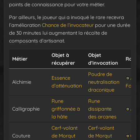
points de connaissance pour votre métier.
Par ailleurs, le joueur qui a invoqué le rare recevra
l’amélioration
Chance de l’invocateur
pour une durée
de 30 minutes lui augmentant la récolte de
composants d’artisanat.
Objet à
Objet
Métier
Rare
récupérer
d’invocation
Poudre de
Essence
Agn
Alchimie
neutralisation
d’atténuation
Foule
draconique
Rune
Rune
Calligraphie
griffonnée à
dissipante
Arca
la hâte
des arcanes
Cerf-volant
Cerf-volant
Couture
de Morqut
de Morqut
Gar