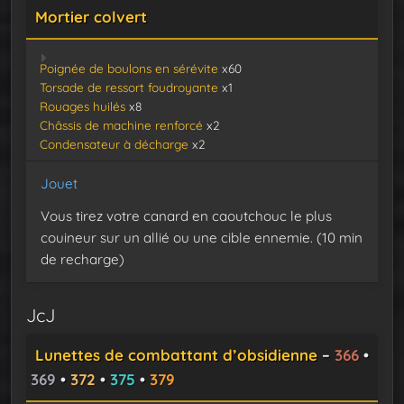
Mortier colvert
Poignée de boulons en sérévite
x60
Torsade de ressort foudroyante
x1
Rouages huilés
x8
Châssis de machine renforcé
x2
Condensateur à décharge
x2
Jouet
Vous tirez votre canard en caoutchouc le plus
couineur sur un allié ou une cible ennemie. (10 min
de recharge)
JcJ
Lunettes de combattant d’obsidienne
–
366
•
369
•
372
•
375
•
379