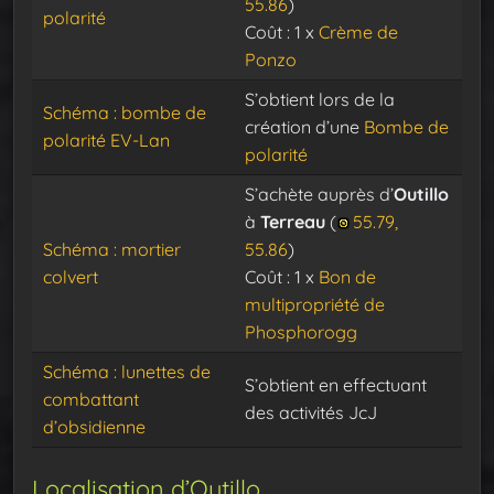
55.86
)
polarité
Coût : 1 x
Crème de
Ponzo
S’obtient lors de la
Schéma : bombe de
création d’une
Bombe de
polarité EV-Lan
polarité
S’achète auprès d’
Outillo
à
Terreau
(
55.79,
Schéma : mortier
55.86
)
colvert
Coût : 1 x
Bon de
multipropriété de
Phosphorogg
Schéma : lunettes de
S’obtient en effectuant
combattant
des activités JcJ
d’obsidienne
Localisation d’Outillo