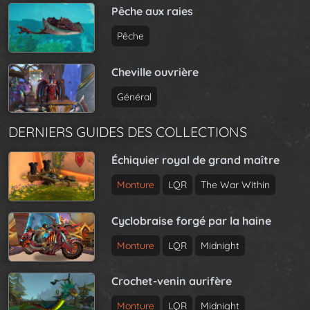
Pêche aux raies
Pêche
Cheville ouvrière
Général
DERNIERS GUIDES DES COLLECTIONS
Échiquier royal de grand maître
Monture
LQR
The War Within
Cyclobraise forgé par la haine
Monture
LQR
Midnight
Crochet-venin aurifère
Monture
LQR
Midnight