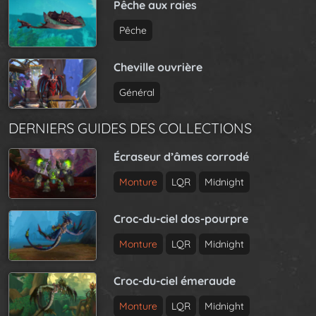
Pêche aux raies
Pêche
Cheville ouvrière
Général
DERNIERS GUIDES DES COLLECTIONS
Écraseur d’âmes corrodé
Monture
LQR
Midnight
Croc-du-ciel dos-pourpre
Monture
LQR
Midnight
Croc-du-ciel émeraude
Monture
LQR
Midnight