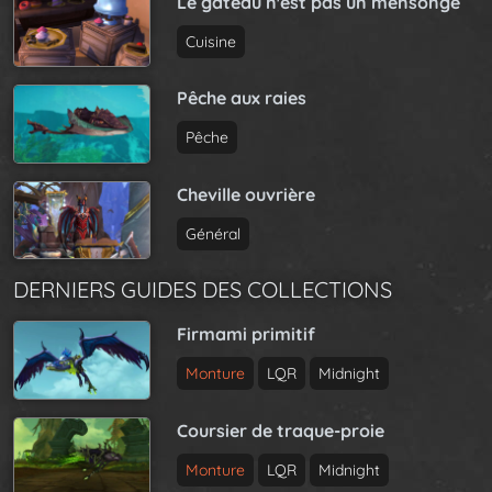
Le gâteau n'est pas un mensonge
Cuisine
Pêche aux raies
Pêche
Cheville ouvrière
Général
DERNIERS GUIDES DES COLLECTIONS
Firmami primitif
Monture
LQR
Midnight
Coursier de traque-proie
Monture
LQR
Midnight