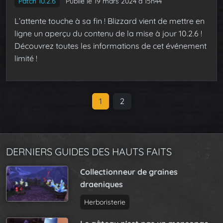
Patch 10.2.6
Publié le 19 mars 2024 à 15h44
L’attente touche à sa fin ! Blizzard vient de mettre en
ligne un aperçu du contenu de la mise à jour 10.2.6 !
Découvrez toutes les informations de cet événement
limité !
P
C
1
P
2
a
u
a
g
r
g
e
r
e
n
DERNIERS GUIDES DES HAUTS FAITS
e
a
n
Collectionneur de graines
v
t
draeniques
i
P
g
a
Herboristerie
a
g