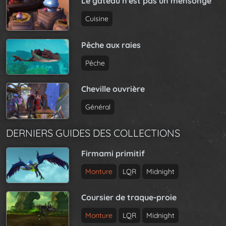
t
Le gâteau n'est pas un mensonge
e
i
Cuisine
o
n
Pêche aux raies
Pêche
Cheville ouvrière
Général
DERNIERS GUIDES DES COLLECTIONS
Firmami primitif
Monture
LQR
Midnight
Coursier de traque-proie
Monture
LQR
Midnight