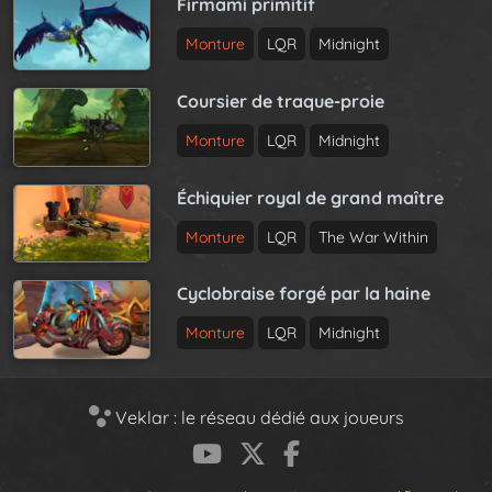
Firmami primitif
Monture
LQR
Midnight
Coursier de traque-proie
Monture
LQR
Midnight
Échiquier royal de grand maître
Monture
LQR
The War Within
Cyclobraise forgé par la haine
Monture
LQR
Midnight
Veklar : le réseau dédié aux joueurs