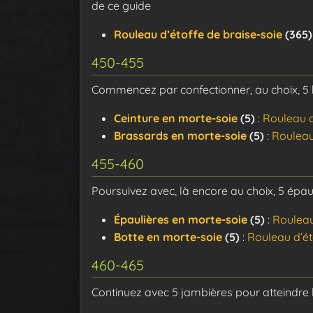
de ce guide
Rouleau d’étoffe de braise-soie
(365)
450-455
Commencez par confectionner, au choix, 5 
Ceinture en morte-soie
(5)
:
Rouleau d
Brassards en morte-soie
(5)
:
Rouleau
455-460
Poursuivez avec, là encore au choix, 5 épaul
Épaulières en morte-soie
(5)
:
Rouleau
Botte en morte-soie
(5)
:
Rouleau d’ét
460-465
Continuez avec 5 jambières pour atteindre l