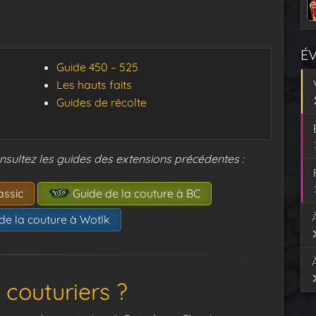
É
Guide 450 – 525
Les hauts faits
Guides de récolte
nsultez les guides des extensions précédentes :
assic
Guide de la couture à BC
de la couture à Wotlk
 couturiers ?