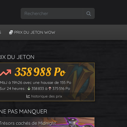
Rechercher
S
PRIX DU JETON WOW
RIX DU JETON
358 988
Po
MàJ à
19h26
avec une hausse de
155
Po
Sur 24 heures :
358 833
à
375 516
Po
historique des prix
 NE PAS MANQUER
Trésors cachés de Midnight