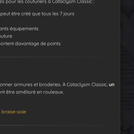
 pour les couturiers à Cataclysm Classic :
e peut être créé que tous les 7 jours
sants équipements
outure
portent davantage de points
ctionner armures et broderies. À Cataclysm Classic,
un
ent être amélioré en rouleaux.
 braise-soie