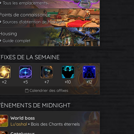
Tous les emplacements
Points de connaissance
Sources d'obtention de Midnight
Housing
Guide complet
FIXES DE LA SEMAINE
+2
+5
+7
+10
+12
Calendrier des affixes
VÈNEMENTS DE MIDNIGHT
World boss
Lu'ashal
• Bois des Chants éternels
Catalyseur