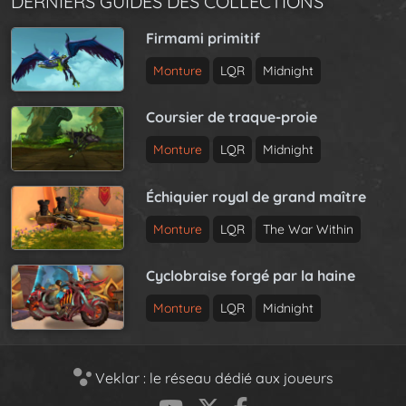
DERNIERS GUIDES DES COLLECTIONS
Firmami primitif
Monture
LQR
Midnight
Coursier de traque-proie
Monture
LQR
Midnight
Échiquier royal de grand maître
Monture
LQR
The War Within
Cyclobraise forgé par la haine
Monture
LQR
Midnight
Veklar : le réseau dédié aux joueurs