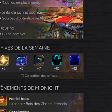
Tous les emplacements
Points de connaissance
Sources d'obtention de Midnight
Housing
Guide complet
FIXES DE LA SEMAINE
+2
+5
+7
+10
+12
Calendrier des affixes
VÈNEMENTS DE MIDNIGHT
World boss
Lu'ashal
• Bois des Chants éternels
Catalyseur