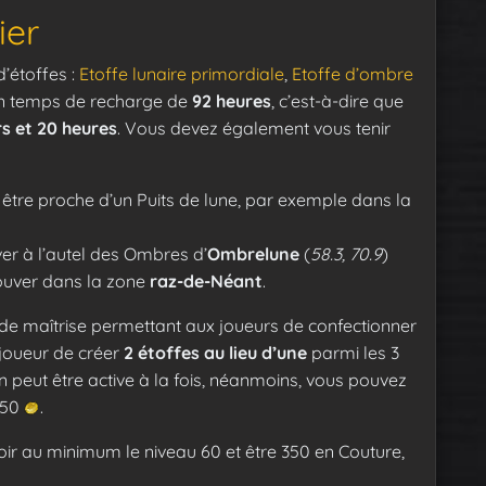
ier
’étoffes :
Etoffe lunaire primordiale
,
Etoffe d’ombre
à un temps de recharge de
92 heures
, c’est-à-dire que
rs et 20 heures
. Vous devez également vous tenir
 être proche d’un Puits de lune, par exemple dans la
er à l’autel des Ombres d’
Ombrelune
(
58.3, 70.9
)
ouver dans la zone
raz-de-Néant
.
 de maîtrise permettant aux joueurs de confectionner
 joueur de créer
2 étoffes au lieu d’une
parmi les 3
on peut être active à la fois, néanmoins, vous pouvez
150
.
oir au minimum le niveau 60 et être 350 en Couture,