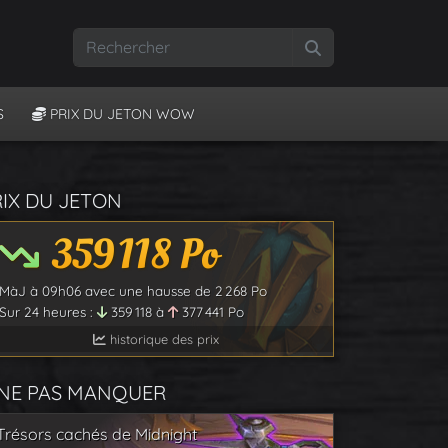
Rechercher
S
PRIX DU JETON WOW
RIX DU JETON
359 118
Po
MàJ à
09h06
avec une hausse de
2 268
Po
Sur 24 heures :
359 118
à
377 441
Po
historique des prix
 NE PAS MANQUER
Trésors cachés de Midnight