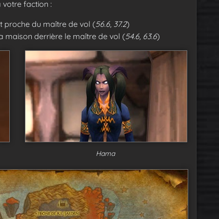
votre faction :
nt proche du maître de vol (
56.6, 37.2
)
la maison derrière le maître de vol (
54.6, 63.6
)
Hama