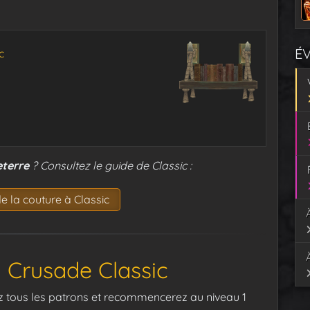
É
c
eterre
? Consultez le guide de Classic :
e la couture à Classic
g Crusade Classic
rez tous les patrons et recommencerez au niveau 1