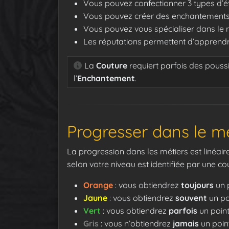
Vous pouvez confectionner 3 types d’é
Vous pouvez créer des enchantement
Vous pouvez vous spécialiser dans le 
Les réputations permettent d’appren
La
Couture
requiert parfois des poussi
l’
Enchantement
.
Progresser dans le mé
La progression dans les métiers est linéai
selon votre niveau est identifiée par une cou
Orange
: vous obtiendrez
toujours
un 
Jaune
: vous obtiendrez
souvent
un po
Vert
: vous obtiendrez
parfois
un poin
Gris
: vous n’obtiendrez
jamais
un poin