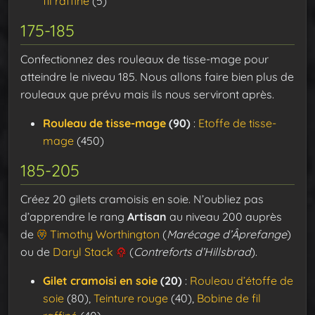
fil raffiné
(5)
175-185
Confectionnez des rouleaux de tisse-mage pour
atteindre le niveau 185. Nous allons faire bien plus de
rouleaux que prévu mais ils nous serviront après.
Rouleau de tisse-mage
(90)
:
Etoffe de tisse-
mage
(450)
185-205
Créez 20 gilets cramoisis en soie. N’oubliez pas
d’apprendre le rang
Artisan
au niveau 200 auprès
de
Timothy Worthington
(
Marécage d’Âprefange
)
ou de
Daryl Stack
(
Contreforts d’Hillsbrad
).
Gilet cramoisi en soie
(20)
:
Rouleau d’étoffe de
soie
(80),
Teinture rouge
(40),
Bobine de fil