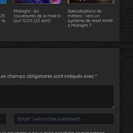
Midnight : les
Spécialisations de
-25
nouveautés de la mise à
métiers : vers un
 la
jour 12.0.5 (22 avril)
système de reset limité
à Midnight ?
Les champs obligatoires sont indiqués avec
*
s le navigateur pour mon prochain commentaire.