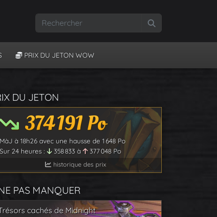
Rechercher
S
PRIX DU JETON WOW
RIX DU JETON
374 191
Po
MàJ à
18h26
avec une hausse de
1 648
Po
Sur 24 heures :
358 833
à
377 048
Po
historique des prix
 NE PAS MANQUER
Trésors cachés de Midnight