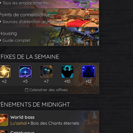
Tous les emplacements
Points de connaissance
Sources d'obtention de Midnight
Housing
Guide complet
FIXES DE LA SEMAINE
+2
+5
+7
+10
+12
Calendrier des affixes
VÈNEMENTS DE MIDNIGHT
World boss
Lu'ashal
• Bois des Chants éternels
Catalyseur