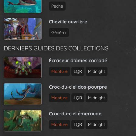
Pêche
Cheville ouvrière
Général
DERNIERS GUIDES DES COLLECTIONS
Écraseur d’âmes corrodé
Monture
LQR
Midnight
Croc-du-ciel dos-pourpre
Monture
LQR
Midnight
Croc-du-ciel émeraude
Monture
LQR
Midnight