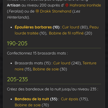
Artisan
au niveau 200 auprès d’
Hahrana Ironhide
(
Feralas
) ou de
Drakk Stonehand
(
Les
Hinterlands
).
Épaulières barbares
(10)
:
Cuir lourd
(80),
Peau
lourde traitée
(10),
Bobine de fil raffiné
(20)
190-205
Confectionnez 15 brassards mats :
Brassards mats (15) :
Cuir lourd
(240),
Teinture
noire
(15),
Bobine de soie
(30)
205-235
Créez des bandeaux de la nuit jusqu’au niveau 235 :
Bandeau de la nuit
(35)
:
Cuir épais
(175),
Bobine de soie
(70)