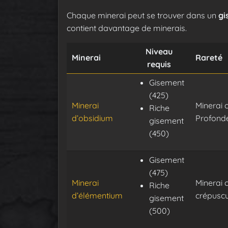
Chaque minerai peut se trouver dans un
gi
contient davantage de minerais.
Niveau
Minerai
Rareté
requis
Gisement
(425)
Minerai
Minerai 
Riche
d’obsidium
Profonde
gisement
(450)
Gisement
(475)
Minerai
Minerai 
Riche
d’élémentium
crépuscu
gisement
(500)