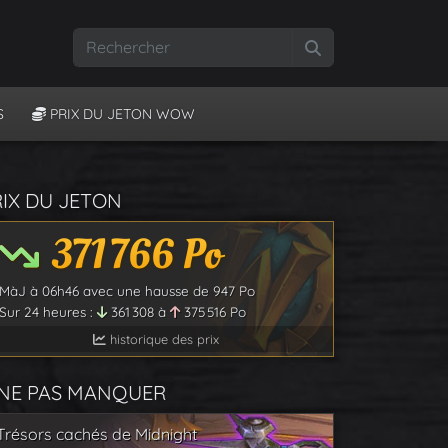
Rechercher
S
PRIX DU JETON WOW
RIX DU JETON
371 766
Po
MàJ à
06h46
avec une hausse de
947
Po
Sur 24 heures :
361 308
à
375 516
Po
historique des prix
 NE PAS MANQUER
Trésors cachés de Midnight