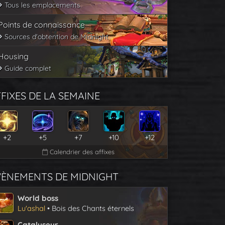
Tous les emplacements
Points de connaissance
Sources d'obtention de Midnight
Housing
Guide complet
FIXES DE LA SEMAINE
+2
+5
+7
+10
+12
Calendrier des affixes
VÈNEMENTS DE MIDNIGHT
World boss
Lu'ashal
• Bois des Chants éternels
Catalyseur