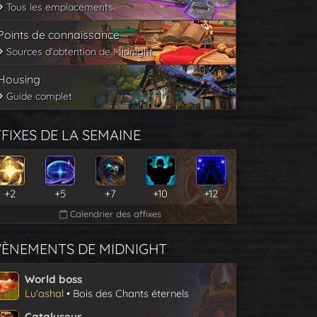
Tous les emplacements
Points de connaissance
Sources d'obtention de Midnight
Housing
Guide complet
FIXES DE LA SEMAINE
+2
+5
+7
+10
+12
Calendrier des affixes
VÈNEMENTS DE MIDNIGHT
World boss
Lu'ashal
• Bois des Chants éternels
Catalyseur