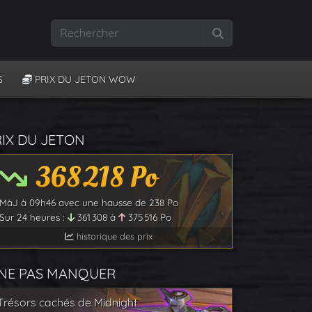
Rechercher
S
PRIX DU JETON WOW
RIX DU JETON
368 218
Po
MàJ à
09h46
avec une hausse de
238
Po
Sur 24 heures :
361 308
à
375 516
Po
historique des prix
 NE PAS MANQUER
Trésors cachés de Midnight