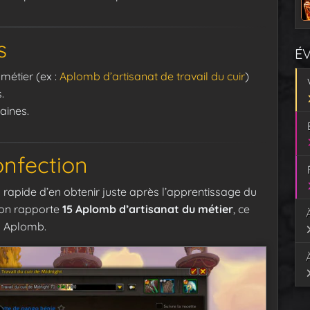
s
É
métier (ex :
Aplomb d’artisanat de travail du cuir
)
.
aines.
onfection
s rapide d’en obtenir juste après l’apprentissage du
ion rapporte
15 Aplomb d’artisanat du métier
, ce
0 Aplomb.