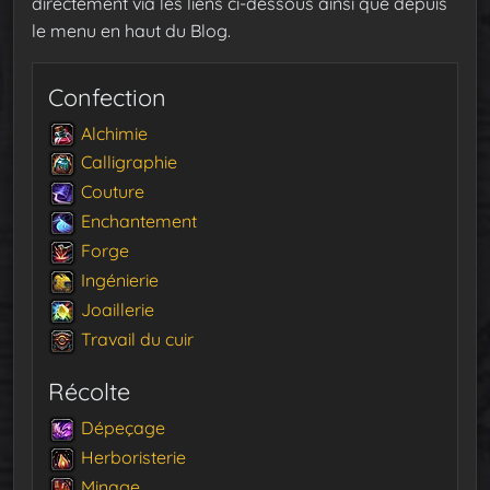
directement via les liens ci-dessous ainsi que depuis
le menu en haut du Blog.
Confection
Alchimie
Calligraphie
Couture
Enchantement
Forge
Ingénierie
Joaillerie
Travail du cuir
Récolte
Dépeçage
Herboristerie
Minage