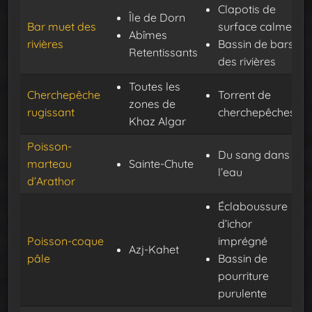
Clapotis de
Île de Dorn
Bar muet des
surface calme
Abîmes
rivières
Bassin de bars
Retentissants
des rivières
Toutes les
Cherchepêche
Torrent de
zones de
rugissant
cherchepêches
Khaz Algar
Poisson-
Du sang dans
marteau
Sainte-Chute
l’eau
d’Arathor
Éclaboussure
d’ichor
Poisson-coque
imprégné
Azj-Kahet
pâle
Bassin de
pourriture
purulente