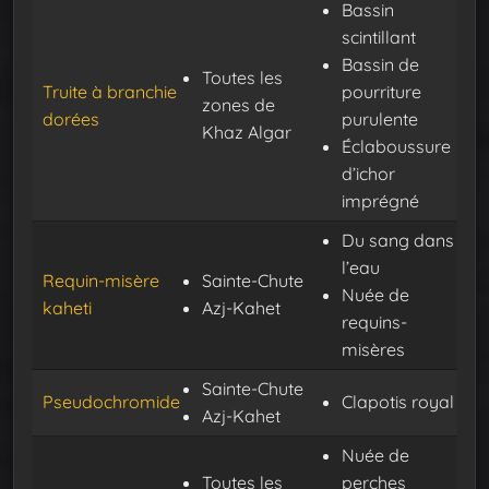
Bassin
scintillant
Bassin de
Toutes les
Truite à branchie
pourriture
zones de
dorées
purulente
Khaz Algar
Éclaboussure
d’ichor
imprégné
Du sang dans
l’eau
Requin-misère
Sainte-Chute
Nuée de
kaheti
Azj-Kahet
requins-
misères
Sainte-Chute
Pseudochromide
Clapotis royal
Azj-Kahet
Nuée de
Toutes les
perches