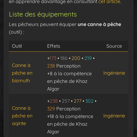
en apprendre davantage en consultant
cet article
.
Liste des équipements
Les pêcheurs peuvent équiper
une canne à pêche
(outil) :
Outil
Effets
Source
+
173
•
186
•
200
•
219
•
Canne à
238
Perception
pêche en
Ingénierie
+8 à la compétence
bismuth
en pêche de Khaz
Algar
+
238
•
257
•
277
•
302
•
Canne à
329
Perception
pêche en
Ingénierie
+18 à la compétence
aqirite
en pêche de Khaz
Algar