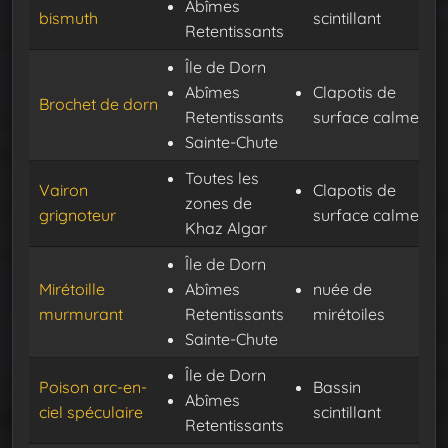
Abîmes
bismuth
scintillant
Retentissants
Île de Dorn
Abîmes
Clapotis de
Brochet de dorn
Retentissants
surface calme
Sainte-Chute
Toutes les
Vairon
Clapotis de
zones de
grignoteur
surface calme
Khaz Algar
Île de Dorn
Mirétoille
Abîmes
nuée de
murmurant
Retentissants
mirétoiles
Sainte-Chute
Île de Dorn
Poison arc-en-
Bassin
Abîmes
ciel spéculaire
scintillant
Retentissants