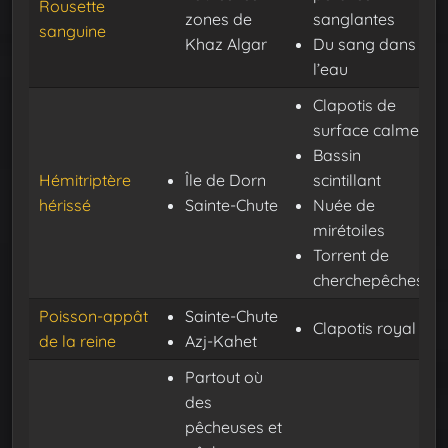
Rousette
zones de
sanglantes
sanguine
Khaz Algar
Du sang dans
l’eau
Clapotis de
surface calme
Bassin
Hémitriptère
Île de Dorn
scintillant
hérissé
Sainte-Chute
Nuée de
mirétoiles
Torrent de
cherchepêches
Poisson-appât
Sainte-Chute
Clapotis royal
de la reine
Azj-Kahet
Partout où
des
pêcheuses et