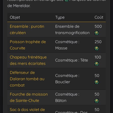
de Mereldar.
Objet
Type
Coût
Ensemble : purotin
Ensemble de
500
céruléen
transmogrification
Poisson trophée de
Cosmétique :
250
Courvite
Masse
Chapeau frénétique
100
Cosmétique : Tête
des mers écarlates
Défenseur de
Cosmétique :
50
Dalaran tombé au
Bouclier
combat
Fourche de moisson
Cosmétique :
50
de Sainte-Chute
Bâton
Sac à dos violet de
50
Cosmétique : Dos