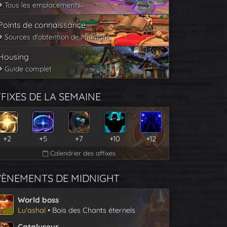
Tous les emplacements
Points de connaissance
Sources d'obtention de Midnight
Housing
Guide complet
FIXES DE LA SEMAINE
+2
+5
+7
+10
+12
Calendrier des affixes
VÈNEMENTS DE MIDNIGHT
World boss
Lu'ashal
• Bois des Chants éternels
Catalyseur