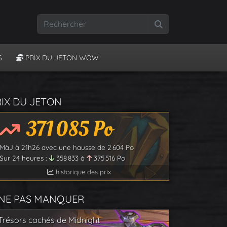
Rechercher
S
PRIX DU JETON WOW
RIX DU JETON
371 085
Po
MàJ à
21h26
avec une hausse de
2 604
Po
Sur 24 heures :
358 833
à
375 516
Po
historique des prix
 NE PAS MANQUER
Trésors cachés de Midnight