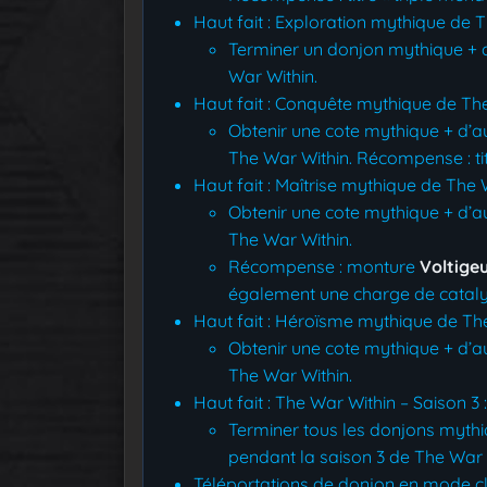
Haut fait : Exploration mythique de T
Terminer un donjon mythique + d
War Within.
Haut fait : Conquête mythique de The
Obtenir une cote mythique + d’au
The War Within. Récompense : titre
Haut fait : Maîtrise mythique de The 
Obtenir une cote mythique + d’a
The War Within.
Récompense : monture
Voltige
également une charge de catalys
Haut fait : Héroïsme mythique de The
Obtenir une cote mythique + d’au
The War Within.
Haut fait : The War Within – Saison 3 
Terminer tous les donjons mythi
pendant la saison 3 de The War 
Téléportations de donjon en mode cl