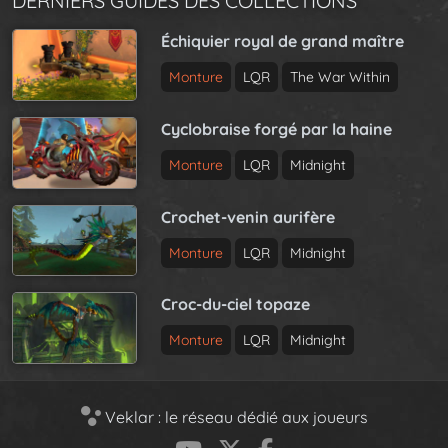
DERNIERS GUIDES DES COLLECTIONS
Échiquier royal de grand maître
Monture
LQR
The War Within
Cyclobraise forgé par la haine
Monture
LQR
Midnight
Crochet-venin aurifère
Monture
LQR
Midnight
Croc-du-ciel topaze
Monture
LQR
Midnight
Veklar : le réseau dédié aux joueurs