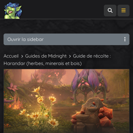
Recherch
Me
Ouvrir la sidebar
Accueil
Guides de Midnight
Guide de récolte :
Harandar (herbes, minerais et bois)