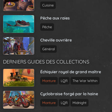
Cuisine
Pêche aux raies
Pêche
Cheville ouvrière
Général
DERNIERS GUIDES DES COLLECTIONS
Échiquier royal de grand maître
Monture
LQR
The War Within
Cyclobraise forgé par la haine
Monture
LQR
Midnight