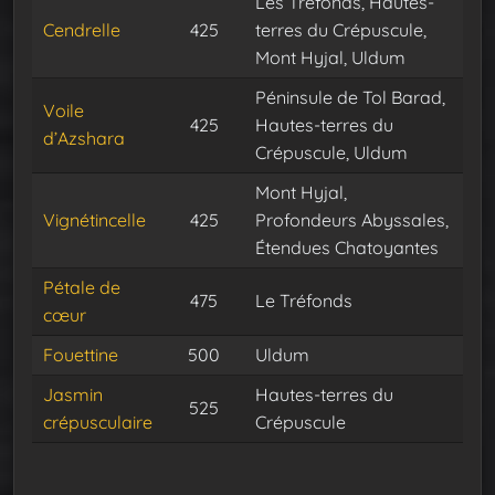
Les Tréfonds, Hautes-
Cendrelle
425
terres du Crépuscule,
Mont Hyjal, Uldum
Péninsule de Tol Barad,
Voile
425
Hautes-terres du
d’Azshara
Crépuscule, Uldum
Mont Hyjal,
Vignétincelle
425
Profondeurs Abyssales,
Étendues Chatoyantes
Pétale de
475
Le Tréfonds
cœur
Fouettine
500
Uldum
Jasmin
Hautes-terres du
525
crépusculaire
Crépuscule