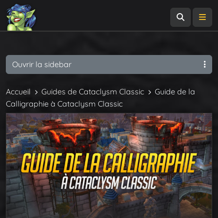
Recherch
Me
Ouvrir la sidebar
Accueil
Guides de Cataclysm Classic
Guide de la
Calligraphie à Cataclysm Classic