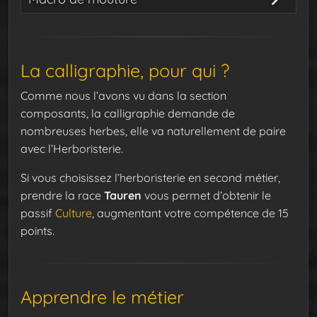
#showtooltip Mouture
/cast Mouture
/use Cendrelle
La calligraphie, pour qui ?
/use Voile d’Azshara
Comme nous l’avons vu dans la section
/use Vignétincelle
composants, la calligraphie demande de
/use Pétale de cœur
nombreuses herbes, elle va naturellement de paire
/use Fouettine
avec l’Herboristerie.
/use Jasmin crépusculaire
Si vous choisissez l’herboristerie en second métier,
prendre la race
Tauren
vous permet d’obtenir le
passif
Culture
, augmentant votre compétence de 15
points.
Apprendre le métier