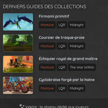
DERNIERS GUIDES DES COLLECTIONS
Firmami primitif
Monture
LQR
Midnight
Coursier de traque-proie
Monture
LQR
Midnight
Échiquier royal de grand maître
Monture
LQR
The War Within
Cyclobraise forgé par la haine
Monture
LQR
Midnight
Veklar : le réseau dédié aux joueurs