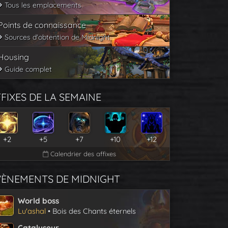
Tous les emplacements
Points de connaissance
Sources d'obtention de Midnight
Housing
Guide complet
FIXES DE LA SEMAINE
+2
+5
+7
+10
+12
Calendrier des affixes
VÈNEMENTS DE MIDNIGHT
World boss
Lu'ashal
• Bois des Chants éternels
Catalyseur