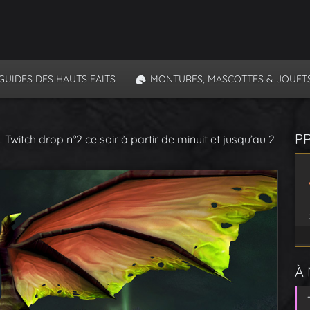
GUIDES DES HAUTS FAITS
MONTURES, MASCOTTES & JOUET
P
witch drop n°2 ce soir à partir de minuit et jusqu’au 2
À