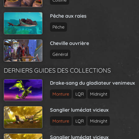
Pêche aux raies
Pêche
Cheville ouvrière
Général
DERNIERS GUIDES DES COLLECTIONS
Drake-sang du gladiateur venimeux
Monture
LQR
Midnight
Sanglier luméclat vicieux
Monture
LQR
Midnight
Sanglier luméclat vicieux