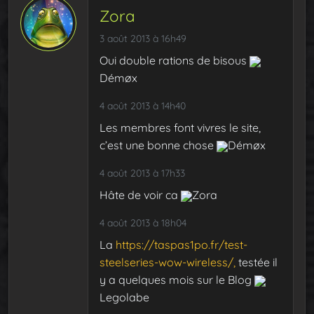
Zora
3 août 2013 à 16h49
Oui double rations de bisous
Démøx
4 août 2013 à 14h40
Les membres font vivres le site,
c’est une bonne chose
Démøx
4 août 2013 à 17h33
Hâte de voir ca
Zora
4 août 2013 à 18h04
La
https://taspas1po.fr/test-
steelseries-wow-wireless/,
testée il
y a quelques mois sur le Blog
Legolabe