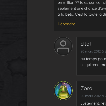
un million ?? tu es sur, car s
seulement une chance d’avoi
à la béta. C’est là toute la d
Répondre
cital
20 mars 2012 à 
au temps pour 
ce qui rend m
Zora
20 mars 2012 à 
Justement, j’ét