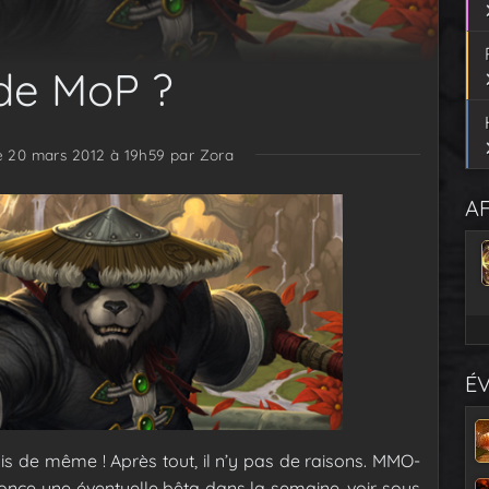
de MoP ?
le 20 mars 2012 à 19h59
par Zora
AF
É
ais de même ! Après tout, il n’y pas de raisons. MMO-
e une éventuelle bêta dans la semaine, voir sous