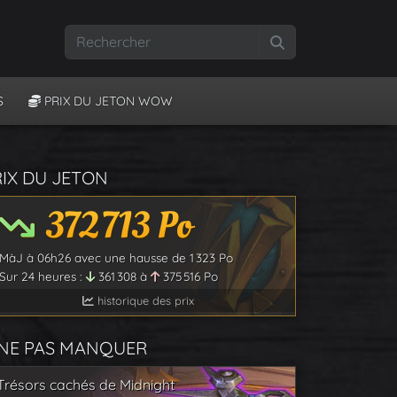
Rechercher
S
PRIX DU JETON WOW
RIX DU JETON
372 713
Po
MàJ à
06h26
avec une hausse de
1 323
Po
Sur 24 heures :
361 308
à
375 516
Po
historique des prix
 NE PAS MANQUER
Trésors cachés de Midnight