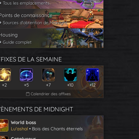
Tous les emplacements
Points de connaissance
Sources d'obtention de Midnight
Housing
Guide complet
FIXES DE LA SEMAINE
+2
+5
+7
+10
+12
Calendrier des affixes
VÈNEMENTS DE MIDNIGHT
World boss
Lu'ashal
• Bois des Chants éternels
Catalyseur