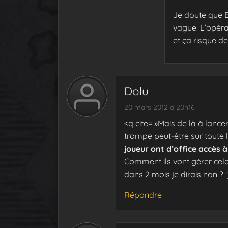
Je doute que Bl
vague. L’opéra
et ça risque de
Dolu
20 mars 2012 à 20h16
<q cite= »Mais de là à lance
trompe peut-être sur toute l
joueur ont d’office accès à
Comment ils vont gérer cela
dans 2 mois je dirais non ? :
Répondre