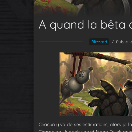
A quand la bêta 
Blizzard
/
Publié 
Chacun y va de ses estimations, alors je f
Champion, JudgeHype et MamyTwink annonc