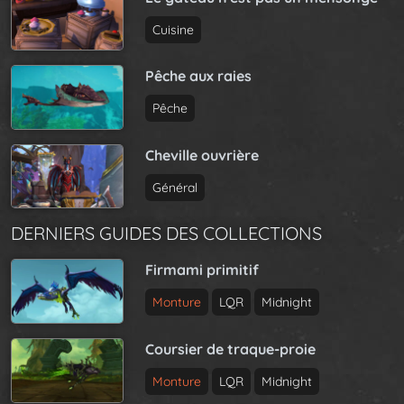
e
i
Cuisine
o
n
Pêche aux raies
Pêche
Cheville ouvrière
Général
DERNIERS GUIDES DES COLLECTIONS
Firmami primitif
Monture
LQR
Midnight
Coursier de traque-proie
Monture
LQR
Midnight