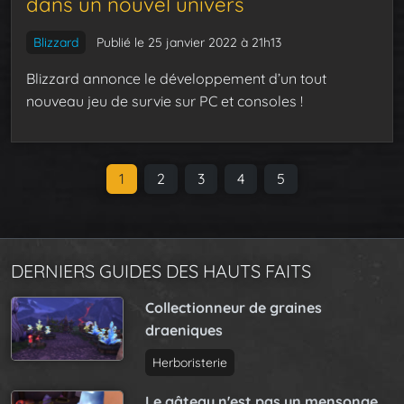
dans un nouvel univers
Blizzard
Publié le 25 janvier 2022 à 21h13
Blizzard annonce le développement d’un tout
nouveau jeu de survie sur PC et consoles !
P
C
1
P
2
P
3
P
4
P
5
a
u
a
a
a
a
g
r
g
g
g
g
e
r
e
e
e
e
n
DERNIERS GUIDES DES HAUTS FAITS
e
a
n
Collectionneur de graines
v
t
draeniques
i
P
g
a
Herboristerie
a
g
t
Le gâteau n'est pas un mensonge