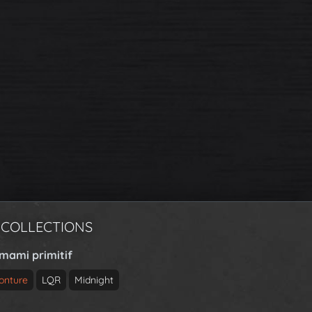
 COLLECTIONS
rmami primitif
onture
LQR
Midnight