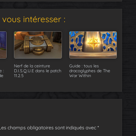
vous intéresser :
Nerf de la ceinture
Guide : tous les
 :
D.I.S.Q.U.E dans le patch
dracoglyphes de The
de
11.2.5
War Within
Les champs obligatoires sont indiqués avec
*