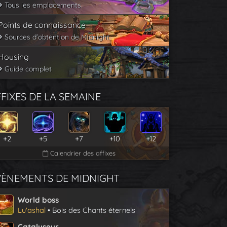
Tous les emplacements
Points de connaissance
Sources d'obtention de Midnight
Housing
Guide complet
FIXES DE LA SEMAINE
+2
+5
+7
+10
+12
Calendrier des affixes
VÈNEMENTS DE MIDNIGHT
World boss
Lu'ashal
• Bois des Chants éternels
Catalyseur