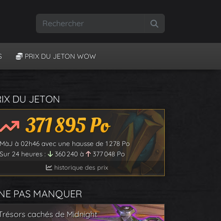
Rechercher
S
PRIX DU JETON WOW
RIX DU JETON
371 895
Po
MàJ à
02h46
avec une hausse de
1 278
Po
Sur 24 heures :
360 240
à
377 048
Po
historique des prix
 NE PAS MANQUER
Trésors cachés de Midnight