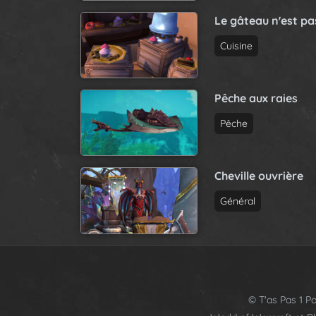
Le gâteau n'est p
Cuisine
Pêche aux raies
Pêche
Cheville ouvrière
Général
© T'as Pas 1 Po