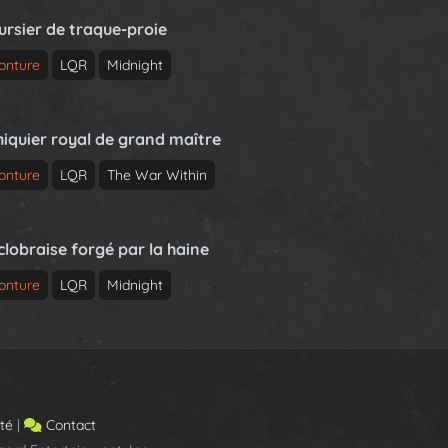
ursier de traque-proie
onture
LQR
Midnight
hiquier royal de grand maître
onture
LQR
The War Within
clobraise forgé par la haine
onture
LQR
Midnight
ité
|
Contact