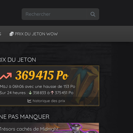
Rechercher
S
PRIX DU JETON WOW
RIX DU JETON
369 415
Po
MàJ à
06h06
avec une hausse de
153
Po
Sur 24 heures :
358 833
à
375 451
Po
historique des prix
 NE PAS MANQUER
Trésors cachés de Midnight