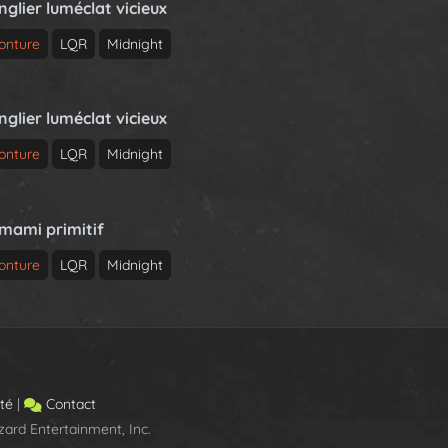
nglier luméclat vicieux
onture
LQR
Midnight
nglier luméclat vicieux
onture
LQR
Midnight
rmami primitif
onture
LQR
Midnight
ité
|
Contact
ard Entertainment, Inc.