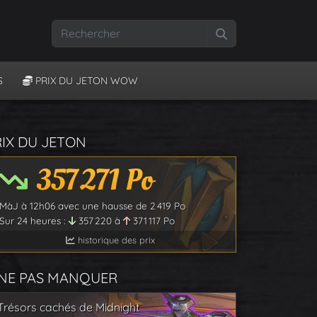
Rechercher
S
PRIX DU JETON WOW
RIX DU JETON
357 271
Po
MàJ à
12h06
avec une hausse de
2 419
Po
Sur 24 heures :
357 220
à
371 117
Po
historique des prix
 NE PAS MANQUER
Trésors cachés de Midnight