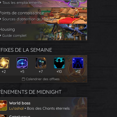
Tous les emplacements
Points de connaissance
Sources d'obtention de Midnight
Housing
Guide complet
FIXES DE LA SEMAINE
+2
+5
+7
+10
+12
Calendrier des affixes
VÈNEMENTS DE MIDNIGHT
World boss
Lu'ashal
• Bois des Chants éternels
Catalyseur