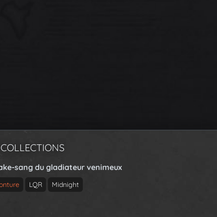
 COLLECTIONS
ake-sang du gladiateur venimeux
onture
LQR
Midnight