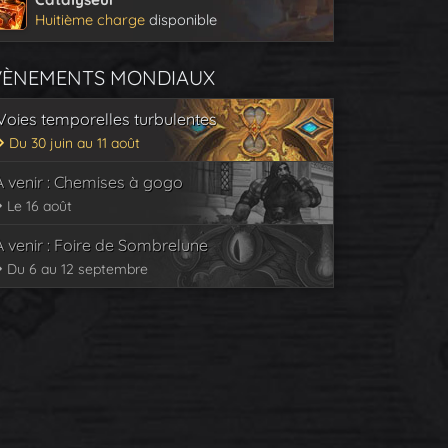
Huitième charge
disponible
VÈNEMENTS MONDIAUX
Voies temporelles turbulentes
Du 30 juin au 11 août
À venir : Chemises à gogo
Le 16 août
À venir : Foire de Sombrelune
Du 6 au 12 septembre