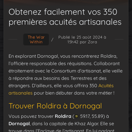
Obtenez facilement vos 350
premières acuités artisanales
The War
Publié le 25 août 2024 à
/
Within
15h42
par Zora
En explorant Dornogal, vous rencontrerez Roldira,
l’officière responsable des réquisitions. Collaborant
étroitement avec le Consortium d’artisanat, elle veille
à répondre aux besoins des Terrestres et des
étrangers. D’ailleurs, elle vous offrira 350
Acuités
artisanales
pour bien débuter dans votre métier !
Trouver Roldira à Dornogal
Vous pouvez trouver
Roldira
(
59.17, 55.89) à
Dornogal
, dans la capitale de Khaz Algar. Elle se
trouve dans l’Enclave de l’artisanat. En lui parlant,