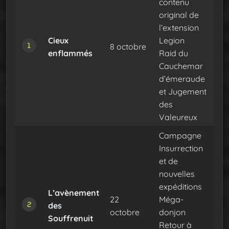
contenu
original de
l’extension
Cieux
Legion
8 octobre
enflammés
Raid du
Cauchemar
d’émeraude
et Jugement
des
Valeureux
Campagne
Insurrection
et de
nouvelles
expéditions
L’avènement
22
Méga-
des
octobre
donjon
Souffrenuit
Retour à