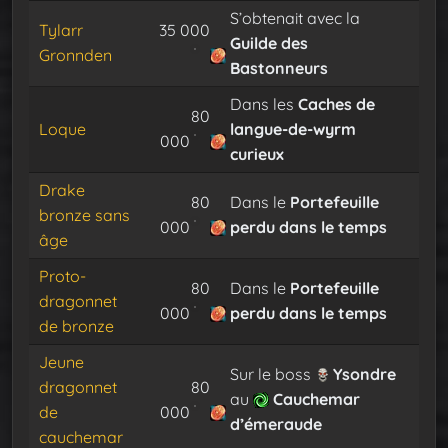
S’obtenait avec la
Tylarr
35 000
Guilde des
Gronnden
Bastonneurs
Dans les
Caches de
80
Loque
langue-de-wyrm
000
curieux
Drake
80
Dans le
Portefeuille
bronze sans
000
perdu dans le temps
âge
Proto-
80
Dans le
Portefeuille
dragonnet
000
perdu dans le temps
de bronze
Jeune
Sur le boss
Ysondre
dragonnet
80
au
Cauchemar
de
000
d’émeraude
cauchemar