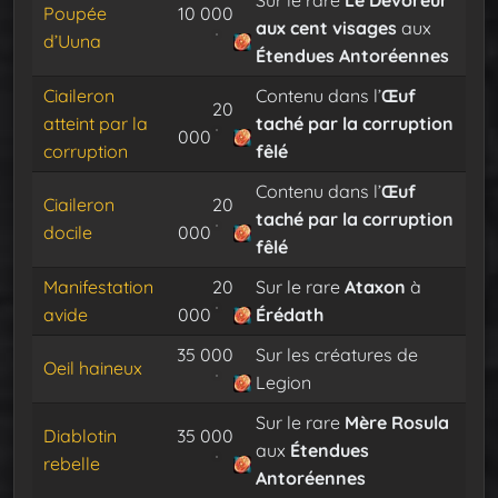
Sur le rare
Le Dévoreur
Poupée
10 000
aux cent visages
aux
d’Uuna
Étendues Antoréennes
Ciaileron
Contenu dans l’
Œuf
20
atteint par la
taché par la corruption
000
corruption
fêlé
Contenu dans l’
Œuf
Ciaileron
20
taché par la corruption
docile
000
fêlé
Manifestation
20
Sur le rare
Ataxon
à
avide
000
Érédath
35 000
Sur les créatures de
Oeil haineux
Legion
Sur le rare
Mère Rosula
Diablotin
35 000
aux
Étendues
rebelle
Antoréennes