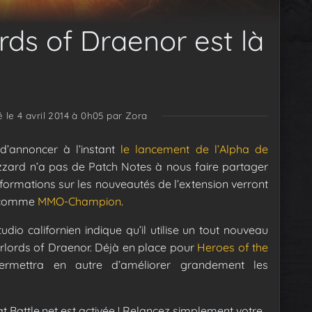
rds of Draenor est là
é le 4 avril 2014 à 0h05
par Zora
d’annoncer à l’instant
le lancement de l’Alpha de
zzard n’a pas de Patch Notes à nous faire partager
 informations sur les nouveautés de l’extension verront
és comme
MMO-Champion
.
udio californien indique qu’il utilise un tout nouveau
arlords of Draenor. Déjà en place pour
Heroes of the
ermettra en autre d’améliorer grandement les
hat Battle.net est activée ! Relancez simplement votre