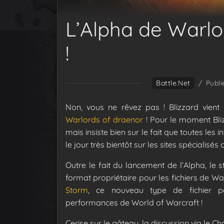
L’Alpha de Warlo
!
Battle.net
/
Publi
Non, vous ne rêvez pas ! Blizzard vient 
Warlords of draenor
! Pour le moment Bli
mais insiste bien sur le fait que toutes les
le jour très bientôt sur les sites spécialis
Outre le fait du lancement de l’Alpha, le st
format propriétaire pour les fichiers de W
Storm
, ce nouveau type de fichier p
performances de World of Warcraft !
Cerise sur le gâteau, la discussion via le C