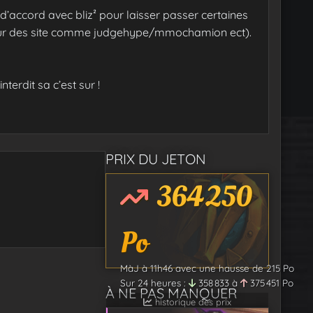
e d’accord avec bliz² pour laisser passer certaines
sur des site comme judgehype/mmochamion ect).
terdit sa c’est sur !
PRIX DU JETON
364 250
Po
MàJ à
11h46
avec une hausse de
215
Po
Sur 24 heures :
358 833
à
375 451
Po
À NE PAS MANQUER
historique des prix