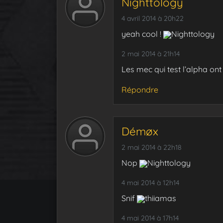
Nighttology
4 avril 2014 à 20h22
yeah cool !
Nighttology
2 mai 2014 à 21h14
Les mec qui test l’alpha ont
Répondre
Démøx
2 mai 2014 à 22h18
Nop
Nighttology
4 mai 2014 à 12h14
Snif
thiiamas
4 mai 2014 à 17h14