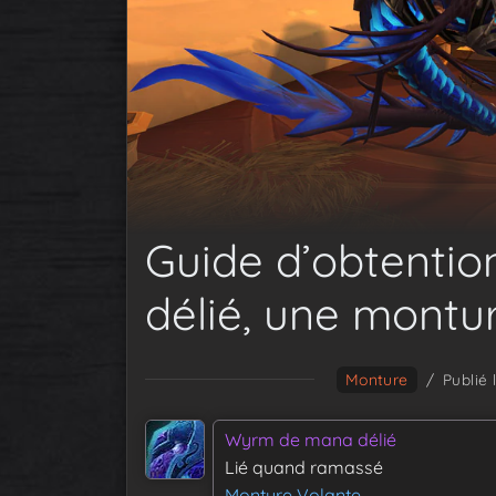
Guide d’obtenti
délié, une montu
Monture
/
Publié 
Wyrm de mana délié
Lié quand ramassé
Monture Volante