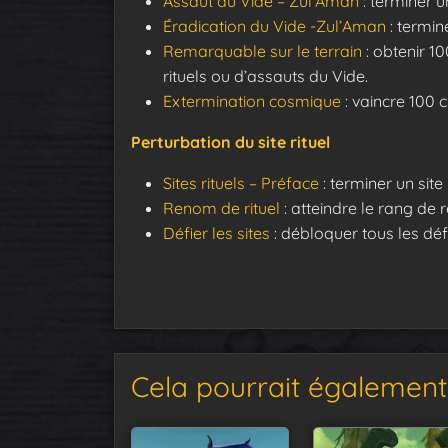
Assaut du Vide – Zul’Aman
: terminer u
Éradication du Vide -Zul’Aman
: termin
Remarquable sur le terrain
: obtenir 1
rituels ou d’assauts du Vide.
Extermination cosmique
: vaincre 100 
Perturbation du site rituel
Sites rituels – Préface
: terminer un site 
Renom de rituel
: atteindre le rang de r
Défier les sites
: débloquer tous les défis
Cela pourrait également 