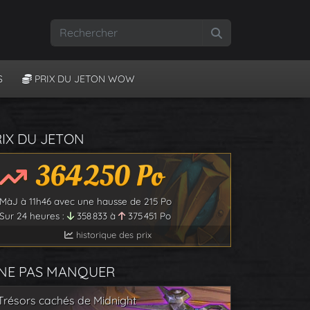
Rechercher
S
PRIX DU JETON WOW
RIX DU JETON
364 250
Po
MàJ à
11h46
avec une hausse de
215
Po
Sur 24 heures :
358 833
à
375 451
Po
historique des prix
 NE PAS MANQUER
Trésors cachés de Midnight