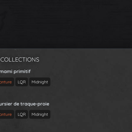
 COLLECTIONS
rmami primitif
onture
LQR
Midnight
ursier de traque-proie
onture
LQR
Midnight