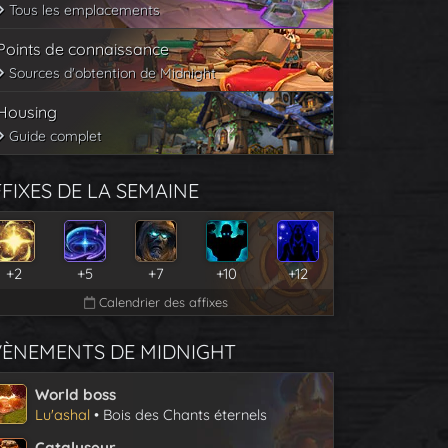
Tous les emplacements
Points de connaissance
Sources d'obtention de Midnight
Housing
Guide complet
FIXES DE LA SEMAINE
+2
+5
+7
+10
+12
Calendrier des affixes
VÈNEMENTS DE MIDNIGHT
World boss
Lu'ashal
• Bois des Chants éternels
Catalyseur