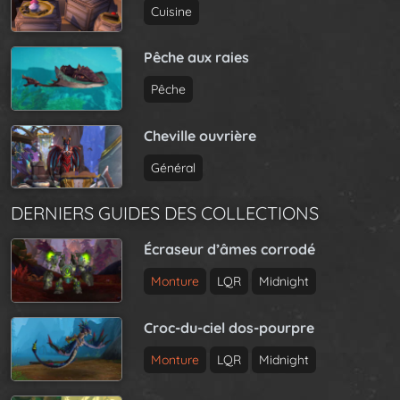
Cuisine
Pêche aux raies
Pêche
Cheville ouvrière
Général
DERNIERS GUIDES DES COLLECTIONS
Écraseur d’âmes corrodé
Monture
LQR
Midnight
Croc-du-ciel dos-pourpre
Monture
LQR
Midnight