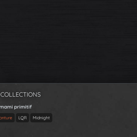
 COLLECTIONS
rmami primitif
onture
LQR
Midnight