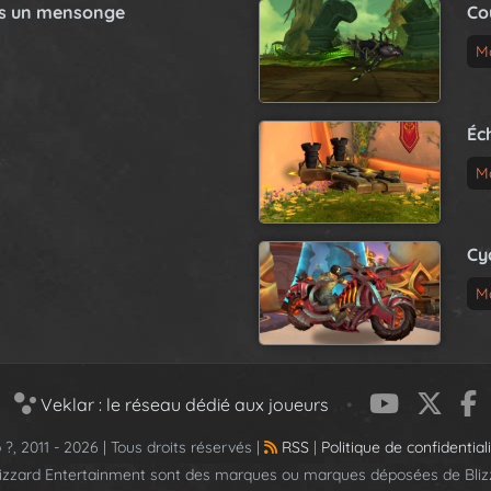
as un mensonge
Co
M
Éc
M
Cy
M
Veklar : le réseau dédié aux joueurs
•
 ?, 2011 - 2026 | Tous droits réservés |
RSS
|
Politique de confidential
lizzard Entertainment sont des marques ou marques déposées de Blizz