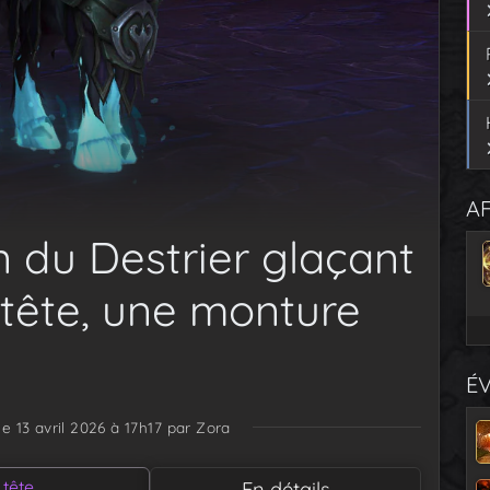
AF
n du Destrier glaçant
 tête, une monture
É
le 13 avril 2026 à 17h17
par Zora
 tête
En détails