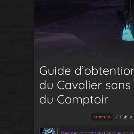
Guide d’obtentio
du Cavalier sans
du Comptoir
Monture
/
Publié 
Destrier glaçant du Cavalier sans