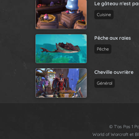
Le gâteau n'est p
Cuisine
Pêche aux raies
Pêche
Cheville ouvrière
Général
© T'as Pas 1 Po
World of Warcraft et B