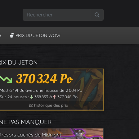
Rechercher
S
PRIX DU JETON WOW
RIX DU JETON
370 324
Po
MàJ à
19h06
avec une hausse de
2 004
Po
Sur 24 heures :
358 833
à
377 048
Po
historique des prix
 NE PAS MANQUER
Trésors cachés de Midnight