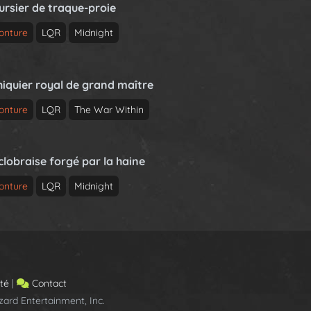
ursier de traque-proie
onture
LQR
Midnight
hiquier royal de grand maître
onture
LQR
The War Within
clobraise forgé par la haine
onture
LQR
Midnight
ité
|
Contact
ard Entertainment, Inc.