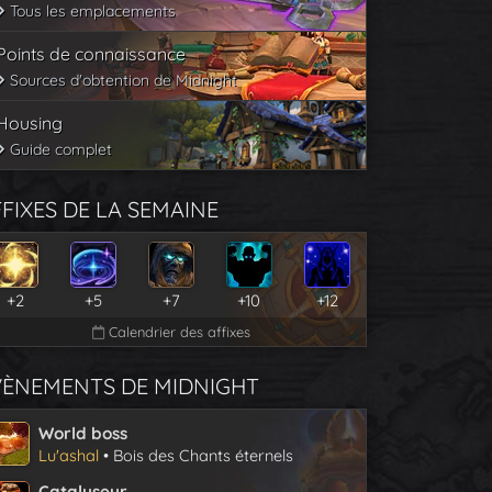
Tous les emplacements
Points de connaissance
Sources d'obtention de Midnight
Housing
Guide complet
FIXES DE LA SEMAINE
+2
+5
+7
+10
+12
Calendrier des affixes
VÈNEMENTS DE MIDNIGHT
World boss
Lu'ashal
• Bois des Chants éternels
Catalyseur