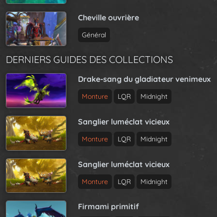
Cheville ouvrière
Général
DERNIERS GUIDES DES COLLECTIONS
Drake-sang du gladiateur venimeux
Monture
LQR
Midnight
Sanglier luméclat vicieux
Monture
LQR
Midnight
Sanglier luméclat vicieux
Monture
LQR
Midnight
Firmami primitif