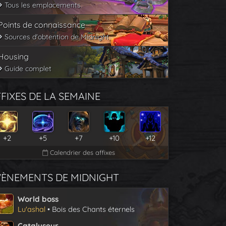
Tous les emplacements
Points de connaissance
Sources d'obtention de Midnight
Housing
Guide complet
FIXES DE LA SEMAINE
+2
+5
+7
+10
+12
Calendrier des affixes
VÈNEMENTS DE MIDNIGHT
World boss
Lu'ashal
• Bois des Chants éternels
Catalyseur