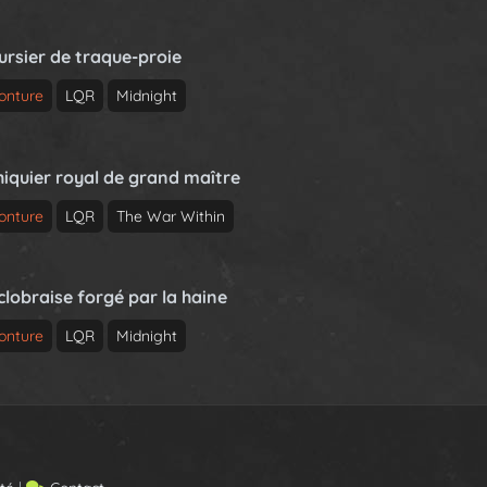
ursier de traque-proie
onture
LQR
Midnight
hiquier royal de grand maître
onture
LQR
The War Within
clobraise forgé par la haine
onture
LQR
Midnight