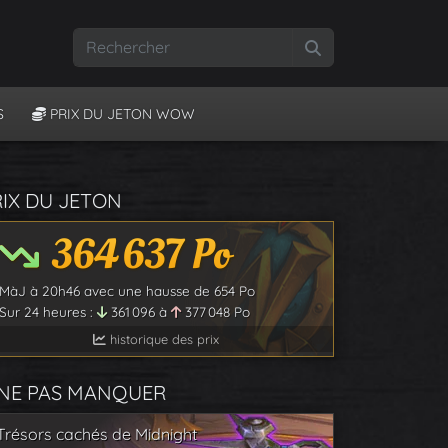
Rechercher
S
PRIX DU JETON WOW
RIX DU JETON
364 637
Po
MàJ à
20h46
avec une hausse de
654
Po
Sur 24 heures :
361 096
à
377 048
Po
historique des prix
 NE PAS MANQUER
Trésors cachés de Midnight