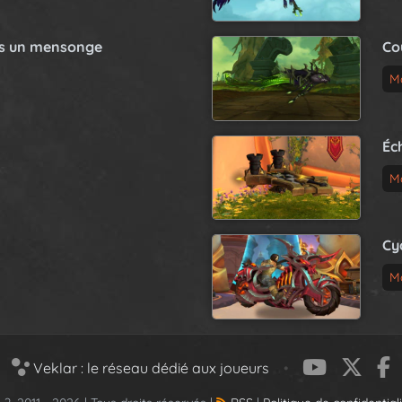
as un mensonge
Co
M
Éc
M
Cy
M
Veklar : le réseau dédié aux joueurs
•