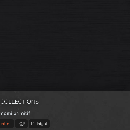
 COLLECTIONS
rmami primitif
onture
LQR
Midnight