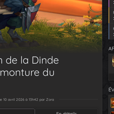
AF
n de la Dinde
 monture du
É
le 10 avril 2026 à 13h42
par Zora
En détails