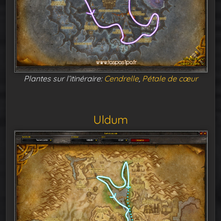
Plantes sur l’itinéraire:
Cendrelle
,
Pétale de cœur
Uldum