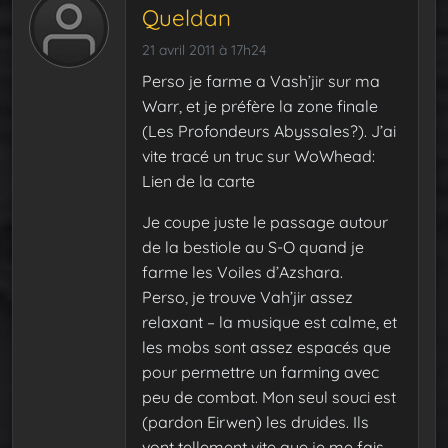
Queldan
21 avril 2011 à 17h24
Perso je farme a Vash’jir sur ma
Warr, et je préfère la zone finale
(Les Profondeurs Abyssales?). J’ai
vite tracé un truc sur WoWhead:
Lien de la carte
Je coupe juste le passage autour
de la bestiole au S-O quand je
farme les Voiles d’Azshara.
Perso, je trouve Vah’jir assez
relaxant – la musique est calme, et
les mobs sont assez espacés que
pour permettre un farming avec
peu de combat. Mon seul souci est
(pardon Eirwen) les druides. Ils
vont tellement vite que je me fais