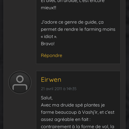
Et avec un druide, c’est encore
mieux!!!
J’adore ce genre de guide, ça
permet de rendre le farming moins
« idiot ».
Bravo!
Répondre
Eirwen
21 avril 2011 à 14h35
Salut,
Avec ma druide spé plantes je
farme beaucoup à Vashj’ir, et c’est
assez agréable en fait :
contrairement à la forme de vol, la