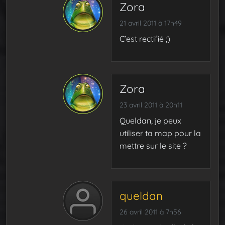
Zora
21 avril 2011 à 17h49
C’est rectifié ;)
Zora
23 avril 2011 à 20h11
Queldan, je peux
utiliser ta map pour la
mettre sur le site ?
queldan
26 avril 2011 à 7h56