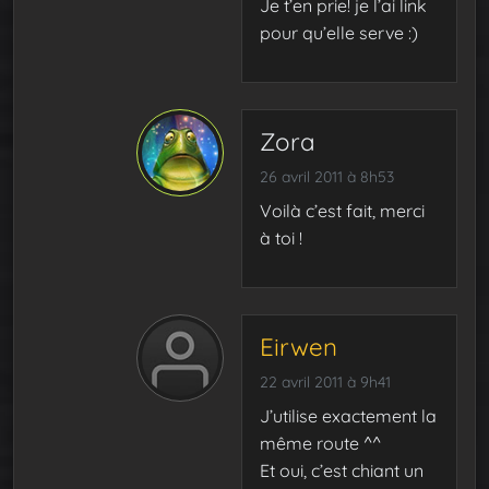
Je t’en prie! je l’ai link
pour qu’elle serve :)
Zora
26 avril 2011 à 8h53
Voilà c’est fait, merci
à toi !
Eirwen
22 avril 2011 à 9h41
J’utilise exactement la
même route ^^
Et oui, c’est chiant un