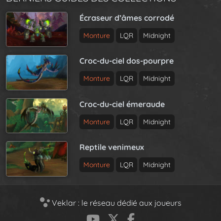
Écraseur d’âmes corrodé
Monture
LQR
Midnight
Croc-du-ciel dos-pourpre
Monture
LQR
Midnight
Croc-du-ciel émeraude
Monture
LQR
Midnight
Reptile venimeux
Monture
LQR
Midnight
Veklar : le réseau dédié aux joueurs