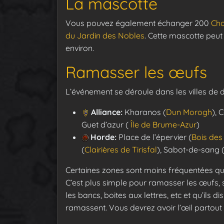
La mascotte
Vous pouvez également échanger 200
Cho
du Jardin des Nobles
. Cette mascotte peut
environ.
Ramasser les œufs
L’événement se déroule dans les villes de d
Alliance:
Kharanos (
Dun Morogh
), 
Guet d’azur (
Île de Brume-Azur
)
Horde:
Place de l’épervier (
Bois des
(
Clairières de Tirisfal
), Sabot-de-sang 
Certaines zones sont moins fréquentées 
C’est plus simple pour ramasser les œufs, su
les bancs, boites aux lettres, etc et qu’ils
ramassent. Vous devrez avoir l’œil partout 