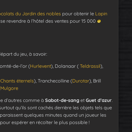
colats du Jardin des nobles
pour obtenir le
Lapin
 se revendre à l’hôtel des ventes pour 15 000
épart du jeu, à savoir:
Comté-de-l’or (
Hurlevent
), Dolanaar (
Teldrassil
),
 Chants éternels
), Tranchecolline (
Durotar
), Brill
(
Mulgore
que d’autres comme à
Sabot-de-sang
et
Guet d’azur
.
rtout qu’ils sont cachés derrière les objets tels que
 disparaissent quelques minutes quand un joueur les
pour espérer en récolter le plus possible !