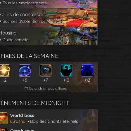
Tous les emplacements
Points de connaissance
Sources d'obtention de Midnight
Housing
Guide complet
FIXES DE LA SEMAINE
+2
+5
+7
+10
+12
Calendrier des affixes
VÈNEMENTS DE MIDNIGHT
World boss
Lu'ashal
• Bois des Chants éternels
Catalyseur