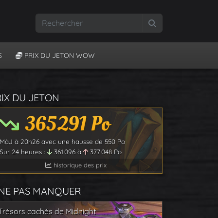
Rechercher
S
PRIX DU JETON WOW
RIX DU JETON
365 291
Po
MàJ à
20h26
avec une hausse de
550
Po
Sur 24 heures :
361 096
à
377 048
Po
historique des prix
 NE PAS MANQUER
Trésors cachés de Midnight