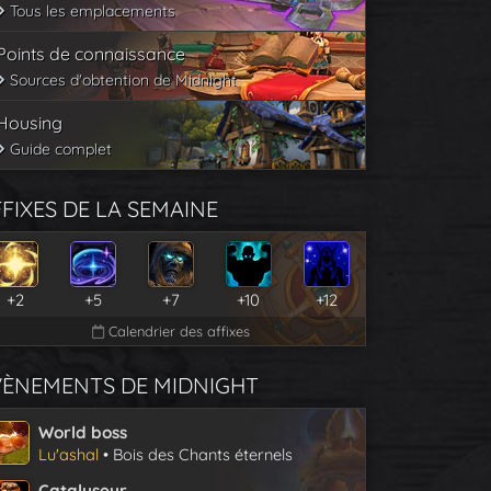
Tous les emplacements
Points de connaissance
Sources d'obtention de Midnight
Housing
Guide complet
FIXES DE LA SEMAINE
+2
+5
+7
+10
+12
Calendrier des affixes
VÈNEMENTS DE MIDNIGHT
World boss
Lu'ashal
• Bois des Chants éternels
Catalyseur