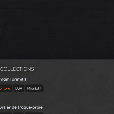
 COLLECTIONS
rmami primitif
onture
LQR
Midnight
ursier de traque-proie