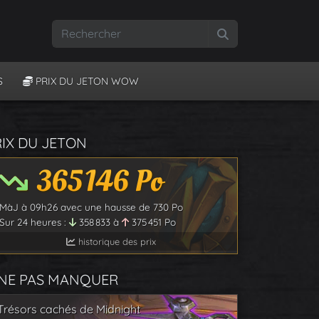
Rechercher
S
PRIX DU JETON WOW
RIX DU JETON
365 146
Po
MàJ à
09h26
avec une hausse de
730
Po
Sur 24 heures :
358 833
à
375 451
Po
historique des prix
 NE PAS MANQUER
Trésors cachés de Midnight