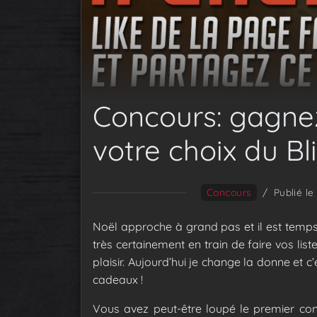
Concours: gagne
votre choix du Bli
Concours
/
Publié l
Noël approche à grand pas et il est temps
très certainement en train de faire vos lis
plaisir. Aujourd’hui je change la donne et 
cadeaux !
Vous avez peut-être loupé le premier con