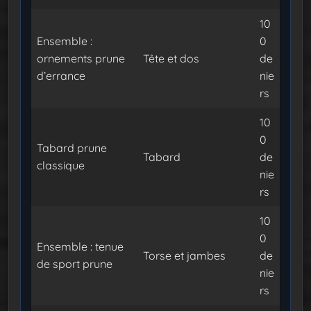
10
Ensemble :
0
ornements prune
Tête et dos
de
d’errance
nie
rs
10
0
Tabard prune
Tabard
de
classique
nie
rs
10
0
Ensemble : tenue
Torse et jambes
de
de sport prune
nie
rs