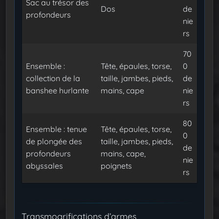
Sac au trésor des
Dos
de
profondeurs
nie
rs
70
Ensemble :
Tête, épaules, torse,
0
collection de la
taille, jambes, pieds,
de
banshee hurlante
mains, cape
nie
rs
80
Ensemble : tenue
Tête, épaules, torse,
0
de plongée des
taille, jambes, pieds,
de
profondeurs
mains, cape,
nie
abyssales
poignets
rs
Transmogrifications d’armes