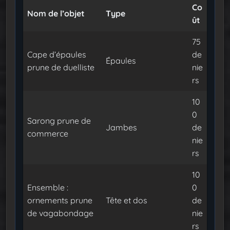
Co
Nom de l’objet
Type
ût
75
Cape d’épaules
de
Épaules
prune de duelliste
nie
rs
10
0
Sarong prune de
Jambes
de
commerce
nie
rs
10
Ensemble :
0
ornements prune
Tête et dos
de
de vagabondage
nie
rs