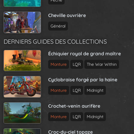
Cheville ouvrière
Général
DERNIERS GUIDES DES COLLECTIONS
Échiquier royal de grand maître
Monture
LQR
The War Within
Cyclobraise forgé par la haine
Monture
LQR
Midnight
Crochet-venin aurifère
Monture
LQR
Midnight
Croc-du-ciel topaze