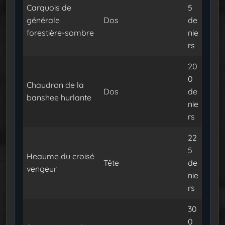
Carquois de
5
générale
Dos
de
forestière-sombre
nie
rs
20
0
Chaudron de la
Dos
de
banshee hurlante
nie
rs
22
5
Heaume du croisé
Tête
de
vengeur
nie
rs
30
0